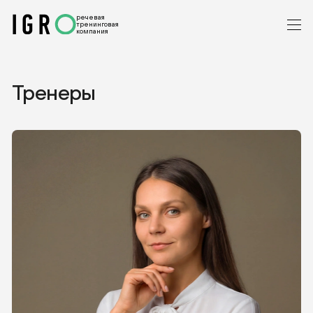
речевая
тренинговая
компания
Тренеры