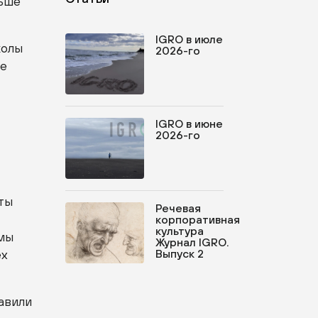
ньше
IGRO в июле
колы
2026-го
не
IGRO в июне
2026-го
ты
Речевая
корпоративная
культура
емы
Журнал IGRO.
ех
Выпуск 2
авили