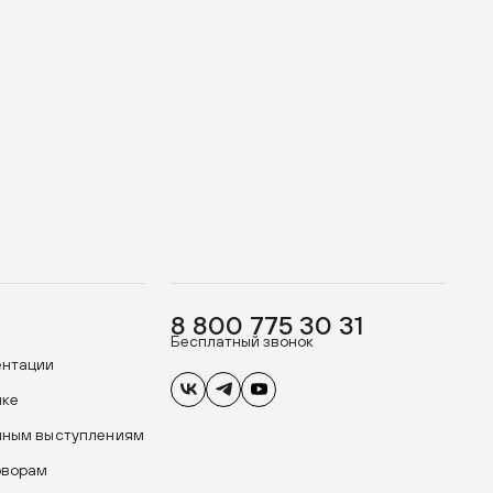
8 800 775 30 31
Бесплатный звонок
ентации
ике
чным выступлениям
оворам