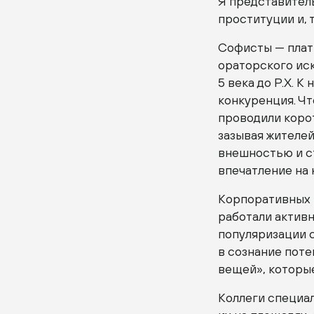
Я представител
проституции и, 
Софисты — плат
ораторского иск
5 века до Р.Х. К
конкуренция. Чт
проводили коро
зазывая жителей
внешностью и с
впечатление на 
Корпоративных 
работали активн
популяризации 
в сознание пот
вещей», которые
Коллеги специал