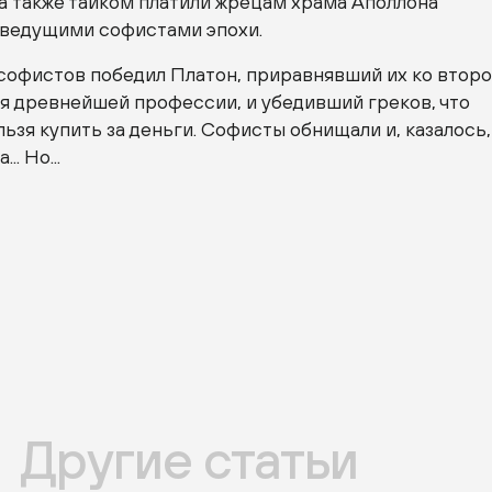
 а также тайком платили жрецам храма Аполлона
х ведущими софистами эпохи.
софистов победил Платон, приравнявший их ко второ
я древнейшей профессии, и убедивший греков, что
ьзя купить за деньги. Софисты обнищали и, казалось,
.. Но...
Другие статьи