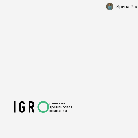
Ирина Ро
речевая
тренинговая
компания