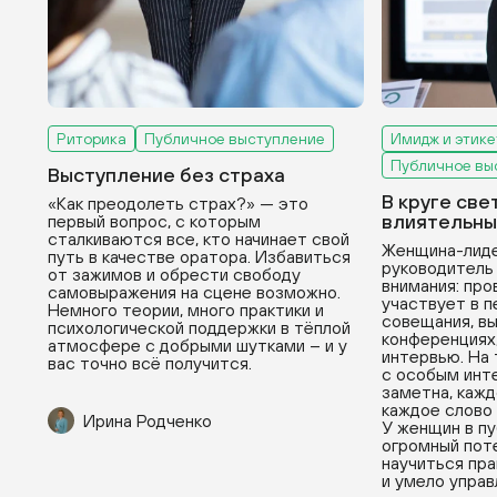
Риторика
Публичное выступление
Имидж и этике
Публичное вы
Выступление без страха
В круге све
«Как преодолеть страх?» — это
влиятельны
первый вопрос, с которым
сталкиваются все, кто начинает свой
Женщина-лиде
путь в качестве оратора. Избавиться
руководитель 
от зажимов и обрести свободу
внимания: про
самовыражения на сцене возможно.
участвует в 
Немного теории, много практики и
совещания, в
психологической поддержки в тёплой
конференциях,
атмосфере с добрыми шутками – и у
интервью. На
вас точно всё получится.
с особым инте
заметна, кажд
каждое слово 
Ирина Родченко
У женщин в п
огромный поте
научиться пра
и умело управ