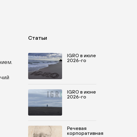
Статьи
IGRO в июле
2026-го
нием.
очий
IGRO в июне
2026-го
Речевая
корпоративная