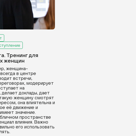
т
ступление
та. Тренинг для
х женщин
р, женщина-
всегда в центре
водит встречи,
переговорах, модерирует
ыступает на
 делает доклады, дает
 такую женщину смотрят
ресом, она влиятельна и
ое её движение и
имеет значение.
убличном пространстве
нциал влияния. Важно
вильно его использовать
лять.