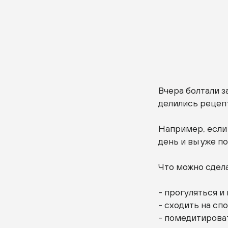
Вчера болтали з
делились рецепт
Например, если 
день и вы уже п
Что можно сдела
- прогуляться и
- сходить на спо
- помедитирова