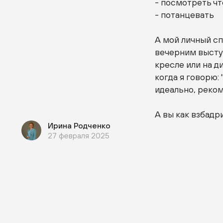
- посмотреть ч
- потанцевать
А мой личный сп
вечерним выступ
кресле или на д
когда я говорю: 
идеально, реко
А вы как взбадр
Ирина Родченко
27 февраля 2025