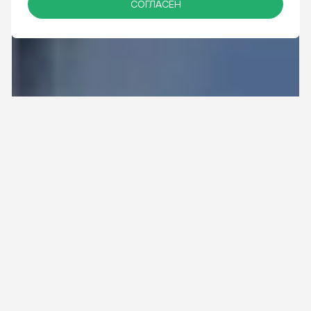
СОГЛАСЕН
ИНДИВИДУАЛЬНОЕ ОБУЧЕНИЕ
ОТКРЫТОЕ ОБУЧЕНИЕ
Описание
«Как преодолеть страх?» — это первый вопрос, с которым
сталкиваются все, кто начинает свой путь в качестве
оратора. Избавиться от зажимов и обрести свободу
самовыражения на сцене возможно. Немного теории,
много практики и психологической поддержки в тёплой