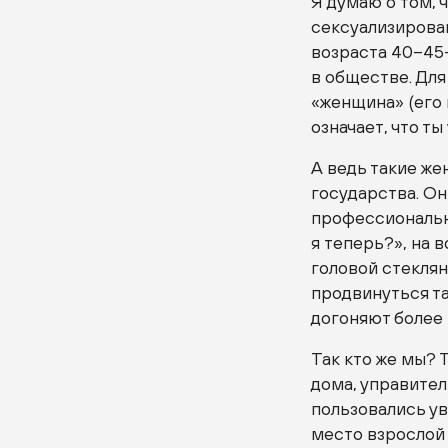
Я думаю о том, 
сексуализирова
возраста 40–45+
в обществе. Для
«женщина» (его 
означает, что ты
А ведь такие же
государства. Он
профессиональны
я теперь?», на 
головой стеклян
продвинуться так
догоняют более 
Так кто же мы? 
дома, управите
пользовались ув
место взрослой