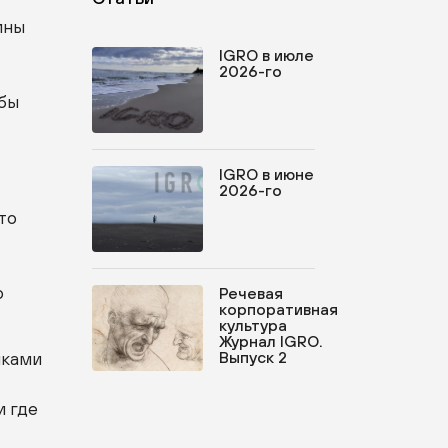
ины
IGRO в июле
2026-го
 бы
IGRO в июне
2026-го
то
о
Речевая
корпоративная
культура
Журнал IGRO.
йками
Выпуск 2
и где