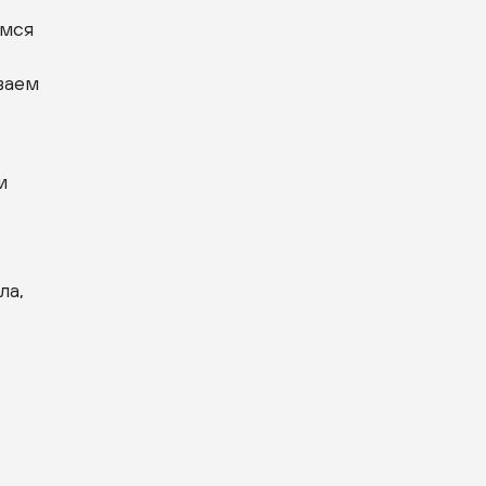
емся
ваем
и
ла,