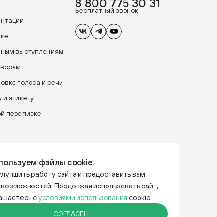
8 800 775 30 31
Бесплатный звонок
ентации
ике
чным выступлениям
оворам
новке голоса и речи
 и этикету
ой переписке
пользуем файлы cookie.
лучшить работу сайта и предоставить вам
 возможностей. Продолжая использовать сайт,
лашаетесь с
условиями использования
cookie.
СОГЛАСЕН