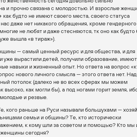
что женственность сегодня довольно сильно
на и прочно связана с молодостью. И взрослые женщ
 как будто не имеют своего места, своего статуса
 нас даже нет никакого обращения, кроме гендерного
многие не любят и даже стесняются, тк оно как будто
 уже вышла «в тираж»).
нщины — самый ценный ресурс и для общества, и для
и уже вырастили детей, получили образование, имеют
е навыки и жизненный опыт. Но ответа на вопрос «к
вопрос нового личного смысла — этого ответа нет. Над
ный потолок (далеко не во всех сферах мы можем
 высоко, как могли бы), а под ногами горит земля, иб
молодые и резвые.
Те, кого раньше на Руси называли большухами — хозя
льницами семьи и общины? Те, кто исторически
ажением, к кому шли за советом и помощью? Кто мы 
 женщины сегодня?