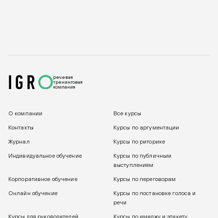
речевая
тренинговая
компания
О компании
Все курсы
Контакты
Курсы по аргументации
Журнал
Курсы по риторике
Индивидуальное обучение
Курсы по публичным
выступлениям
Корпоративное обучение
Курсы по переговорам
Онлайн обучение
Курсы по постановке голоса и
речи
Курсы для руководителей
Курсы по имиджу и этикету