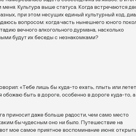
и меня. Культура выше статуса. Когда встречаются дв
азных, при этом несущих единый культурный код, диа
адаюсь вопросом: когда часть нынешнего юного поко
стадию вечного алкогольного дурмана, насколько
ыми будут их беседы с незнакомками?
оворил: «Тебе лишь бы куда-то ехать, плыть или летет
я обожаю быть в дороге, особенно в дороге куда-то, а
га приносит даже больше радости, чем само место
 каким бы чудесным оно ни было. Путешествие на
 вот мое самое приятное воспоминание июня: открыт