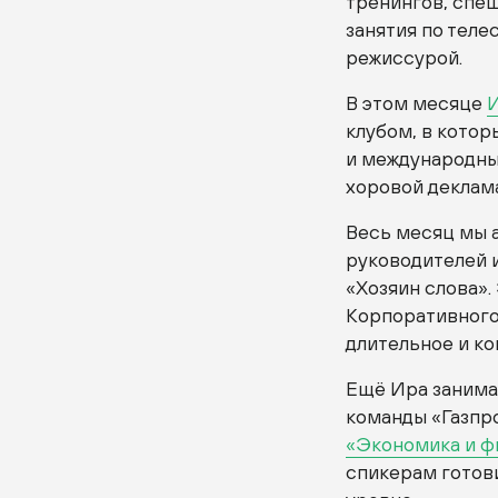
тренингов, спе
занятия по теле
режиссурой.
В этом месяце
И
клубом, в кото
и международных
хоровой деклам
Весь месяц мы 
руководителей 
«Хозяин слова».
Корпоративного 
длительное и ко
Ещё Ира занимал
команды «Газпр
«Экономика и ф
спикерам готов