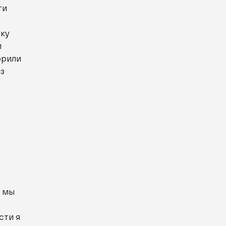
ти
ску
м
орили
из
, мы
сти я