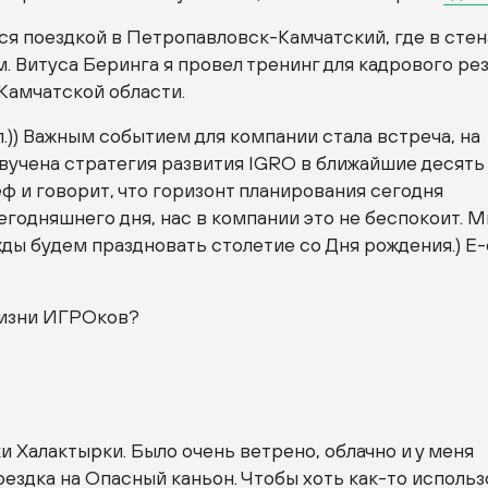
я поездкой в Петропавловск-Камчатский, где в стен
. Витуса Беринга я провел тренинг для кадрового ре
Камчатской области.
ыл.)) Важным событием для компании стала встреча, на
вучена стратегия развития IGRO в ближайшие десять 
ф и говорит, что горизонт планирования сегодня
егодняшнего дня, нас в компании это не беспокоит. 
жды будем праздновать столетие со Дня рождения.) Е
 жизни ИГРОков?
 Халактырки. Было очень ветрено, облачно и у меня
оездка на Опасный каньон. Чтобы хоть как-то исполь