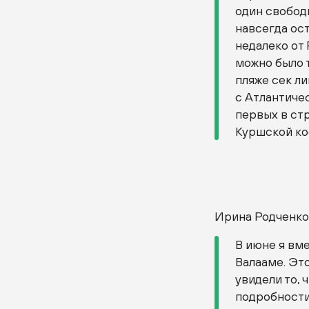
один свободн
навсегда ос
недалеко от 
можно было 
пляже сек л
с Атлантичес
первых в стр
Куршской ко
Ирина Родченк
В июне я вме
Валааме. Это
увидели то, 
подробности,