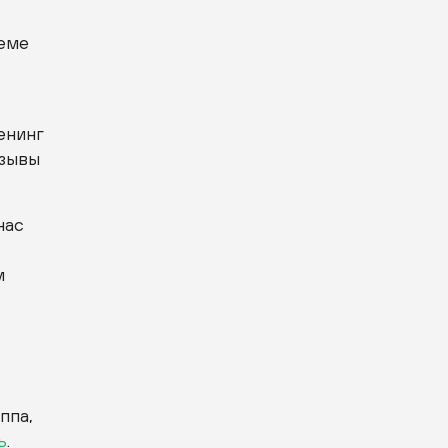
теме
енинг
тзывы
нас
м
ппа,
ь
.