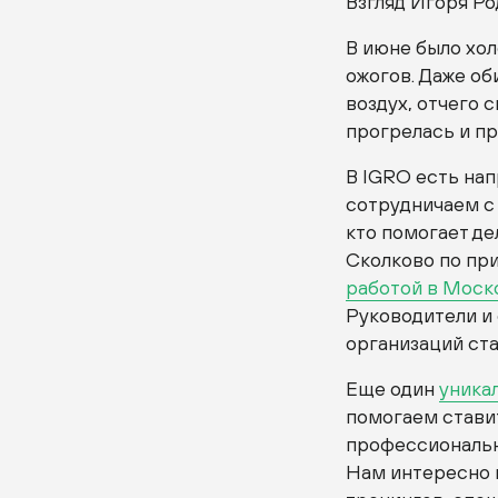
Взгляд Игоря Ро
В июне было хол
ожогов. Даже о
воздух, отчего с
прогрелась и пр
В IGRO есть на
сотрудничаем с
кто помогает де
Сколково по пр
работой в Моск
Руководители и
организаций ста
Еще один
уника
помогаем ставит
профессиональн
Нам интересно и