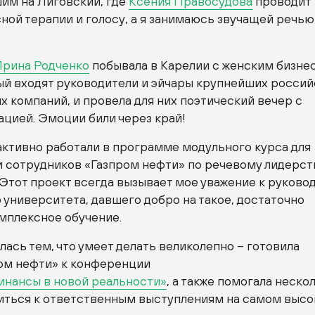
шим на Лиговский, где
Ксения Правосудова
проводит
сной терапии и голосу, а я занимаюсь звучащей речью
рина Родченко
побывала в Карелии с женским бизне
рый входят руководители и эйчары крупнейших россий
 компаний, и провела для них поэтический вечер с
ацией. Эмоции били через край!
активно работали в программе модульного курса для
и сотрудников «Газпром нефти» по речевому лидерст
 Этот проект всегда вызывает мое уважение к руково
университета, давшего добро на такое, достаточно
мплексное обучение.
ась тем, что умеет делать великолепно – готовила
ом нефти» к конференции
инансы в новой реальности»
, а также помогала неско
иться к ответственным выступлениям на самом выс