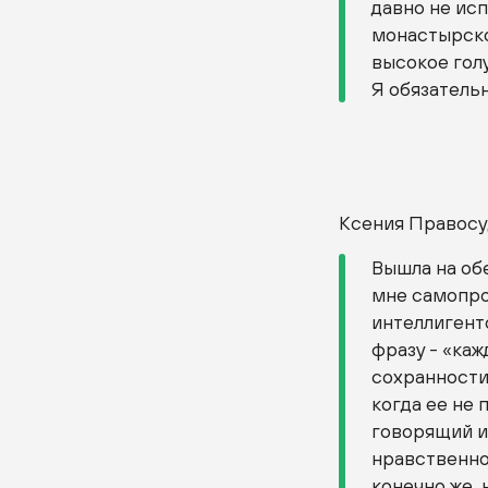
давно не ис
монастырско
высокое голу
Я обязатель
Ксения Правосу
Вышла на об
мне самопро
интеллигенто
фразу - «каж
сохранности,
когда ее не
говорящий и
нравственнос
конечно же, 