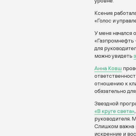
уровне.
Ксения работала
«Голос и управл
У меня начался 
«Газпромнефть 
для руководите
можно увидеть
Анна Ковш
прове
ответственност
отношению к кл
обязательно для
Звездной прогр
«В круге света»
руководителя. 
Слишком важна 
искренние и во