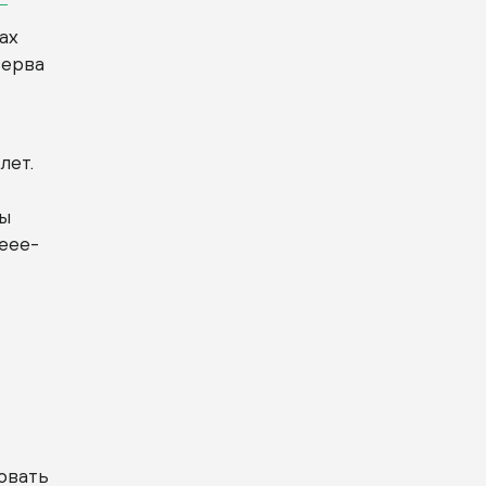
ах
зерва
лет.
Мы
-еее-
зовать