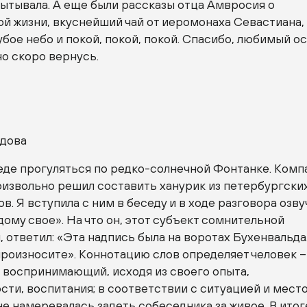
пытывала. А еще были рассказы отца Амвросия о
й жизни, вкуснейший чай от иеромонаха Севастиана,
бое небо и покой, покой, покой. Спасибо, любимый ос
но скоро вернусь.
дова
еде прогуляться по редко-солнечной Фонтанке. Ком
извольно решил составить ханурик из петербургски
в. Я вступила с ним в беседу и в ходе разговора озву
дому свое». На что он, этот субъект сомнительной
 ответил: «Эта надпись была на воротах Бухенвальда
 произносите». Коннотацию слов определяет человек –
 воспринимающий, исходя из своего опыта,
ти, воспитания; в соответствии с ситуацией и место
не намеревалась задеть собеседника за живое. В итог