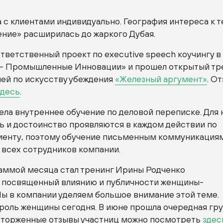
 с клиентами индивидуально. География интереса к 
ение» расширилась до жаркого Дубая.
ответственный проект по executive speech коучингу в
– Промышленные Инновации» и прошел открытый тр
лей по искусству убеждения
«Железный аргумент»
. О
здесь
.
ла внутреннее обучение по деловой переписке. Для 
ь и достоинство проявляются в каждом действии по
иенту, поэтому обучение письменным коммуникация
 всех сотрудников компании.
аммой месяца стал тренинг Ирины Родченко
, посвященный влиянию и публичности женщины-
Мы в компании уделяем большое внимание этой теме.
роль женщины сегодня. В июне прошла очередная гру
сторженные отзывы участниц можно посмотреть
здес