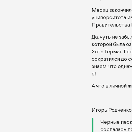
Месяц закончилс
университета им
Правительства 
Да, чуть не заб
которой была оз
Хоть Герман Гре
сократился до с
знаем, что одна
е!
А что в личной
Игорь Родченко
Черные пески
сорвалась п