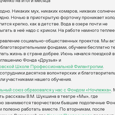
дченко на итоги месяца
одно. Никаких мух, никаких комаров, никаких солнеч
бидно. Ночью в приоткрытую форточку проникает хол
пится крепко, как в детстве. Вода в озере почти не
ыгать в неё надо с криком. На работе намного теплее
правление социально-общественных проектов. Мы ак
 благотворительными фондами, обучаем бесплатно те
лать жизнь в стране добрее. Июнь начался поездкой в
иглашению Фонда «Друзья» и
овской Школе Профессиональной Филантропии
.
 сотрудники десятков волонтерских и благотворител
ли участниками нашего обучения.
льный союз образовался у нас с Фондом «Ночлежка»
.
ь рассказы В.М. Шукшина в театре «Мы», где
о занимаются творчеством бывшие подопечные Фон
 полезно работать вместе. По вторникам, после