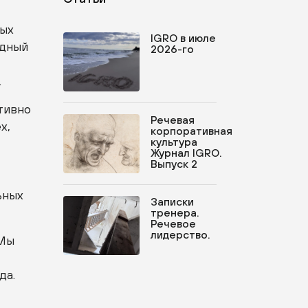
ных
IGRO в июле
одный
2026-го
.
тивно
Речевая
х,
корпоративная
культура
Журнал IGRO.
Выпуск 2
ьных
Записки
тренера.
Речевое
лидерство.
 Мы
да.