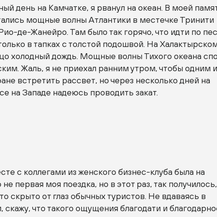
ый день на Камчатке, я рванул на океан. В моей памя
тались мощные волны Атлантики в местечке Тринити
Рио-де-Жанейро. Там было так горячо, что идти по пе
только в тапках с толстой подошвой. На Халактырско
ицо холодный дождь. Мощные волны Тихого океана сп
ким. Жаль, я не приехал ранним утром, чтобы одним 
ане встретить рассвет, но через несколько дней на
се на Западе надеюсь проводить закат.
о
сте с коллегами из женского бизнес-клуба была на
 не первая моя поездка, но в этот раз, так получилось
что скрыто от глаз обычных туристов. Не вдаваясь в
 скажу, что такого ощущения благодати и благодарно