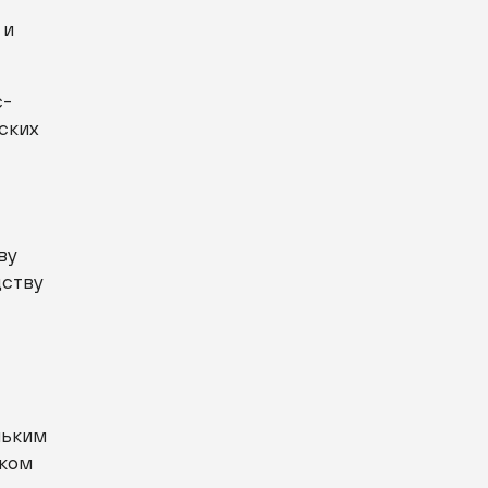
 и
с-
ских
ву
дству
льким
оком