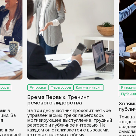
оворы
Риторика
Переговоры
Коммуникация
Риторик
Публичн
Время Первых. Тренинг
речевого лидерства
Хозяи
публи
вый в
За три дня участник проходит четыре
ции. За
управленческих трека: переговоры,
Тридцат
ая
мотивирующее выступление, трудный
ежедне
разговор и публичное интервью. На
создали
ушенном
каждом он сталкивается с вызовами,
смыслам
ь эмоцией,
которые знакомы любому