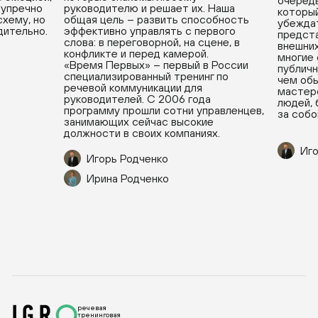
очередь
зупречно
руководителю и решает их. Наша
который
хему, но
общая цель – развить способность
убеждат
дительно.
эффективно управлять с первого
предста
слова: в переговорной, на сцене, в
внешних
конфликте и перед камерой.
многие
«Время Первых» – первый в России
публичн
специализированный тренинг по
чем обы
речевой коммуникации для
мастерс
руководителей. С 2006 года
людей, 
программу прошли сотни управленцев,
за собо
занимающих сейчас высокие
должности в своих компаниях.
Иго
Игорь Родченко
Ирина Родченко
речевая
тренинговая