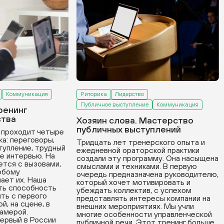
Коммуникация
Риторика
Лидерство
Публичное выступление
Коммуникация
нинг
П
ва
д
Хозяин слова. Мастерство
публичных выступлений
роходит четыре
П
 переговоры,
и
Тридцать лет тренерского опыта и
ление, трудный
с
ежедневной ораторской практики
интервью. На
э
создали эту программу. Она насыщена
ся с вызовами,
а
смыслами и техниками. В первую
ому
р
очередь предназначена руководителю,
т их. Наша
который хочет мотивировать и
 способность
убеждать коллектив, с успехом
 с первого
представлять интересы компании на
 на сцене, в
внешних мероприятиях. Мы учли
ерой.
многие особенности управленческой
вый в России
публичной речи. Этот тренинг больше,