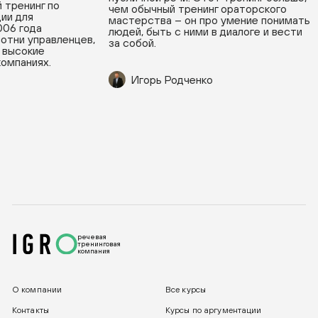
ренинг по
чем обычный тренинг ораторского
 для
мастерства – он про умение понимать
6 года
людей, быть с ними в диалоге и вести
ни управленцев,
за собой.
ысокие
паниях.
Игорь Родченко
речевая
тренинговая
компания
О компании
Все курсы
Контакты
Курсы по аргументации