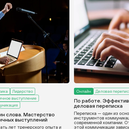
рика
Лидерство
Онлайн
Деловая перепис
ичное выступление
По работе. Эффектив
уникация
деловая переписка
Переписка — один из осн
ин слова. Мастерство
инструментов коммуникац
ичных выступлений
современной компании. О
ать лет тренерского опыта и
этой коммуникации зависи