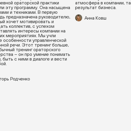
евной ораторской практики
атмосфера в компании, та
ли эту программу. Она насыщена
результат бизнеса.
ами и техниками. В первую
дь предназначена руководителю,
Анна Ковш
ый хочет мотивировать и
ать коллектив, с успехом
тавлять интересы компании на
их мероприятиях. Мы учли
е особенности управленческой
чной речи. Этот тренинг больше,
бычный тренинг ораторского
рства – он про умение понимать
, быть с ними в диалоге и вести
бой.
горь Родченко