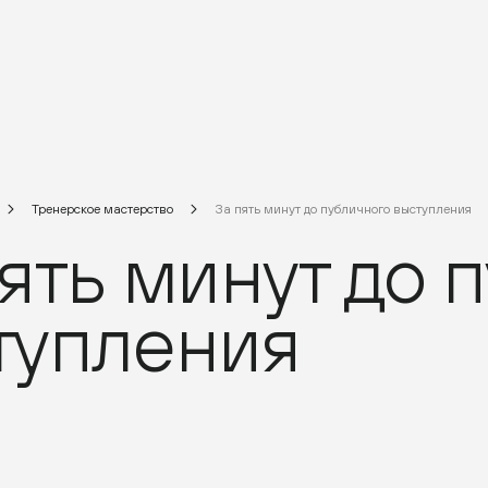
Тренерское мастерство
За пять минут до публичного выступления
ять минут до 
тупления