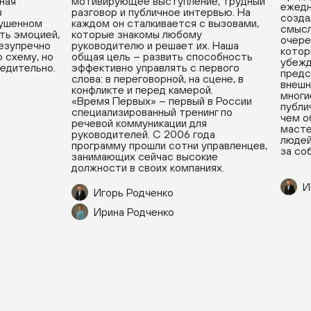
вная
мотивирующее выступление, трудный
ежедн
в
разговор и публичное интервью. На
созда
рушенном
каждом он сталкивается с вызовами,
смысл
ть эмоцией,
которые знакомы любому
очере
безупречно
руководителю и решает их. Наша
котор
 схему, но
общая цель – развить способность
убежд
бедительно.
эффективно управлять с первого
предс
слова: в переговорной, на сцене, в
внешн
конфликте и перед камерой.
многи
«Время Первых» – первый в России
публи
специализированный тренинг по
чем о
речевой коммуникации для
масте
руководителей. С 2006 года
людей
программу прошли сотни управленцев,
за со
занимающих сейчас высокие
должности в своих компаниях.
И
Игорь Родченко
Ирина Родченко