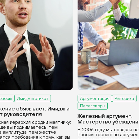
оворы
Имидж и этикет
Аргументация
Риторика
Переговоры
ение обязывает. Имидж и
т руководителя
Железный аргумент.
Мастерство убеждени
ная иерархия сродни маятнику:
ше вы поднимаетесь, тем
В 2006 году мы создали пе
 амплитуда; тем жестче
России тренинг по аргумен
ятся требования к тому, как вы