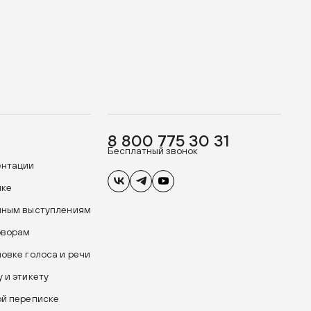
8 800 775 30 31
Бесплатный звонок
ентации
ике
чным выступлениям
оворам
новке голоса и речи
 и этикету
ой переписке