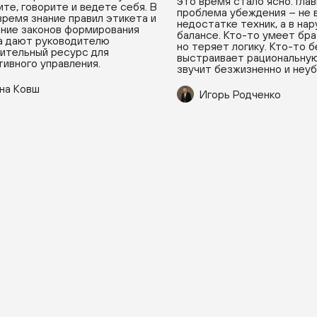
это время стало ясно: гла
ите, говорите и ведете себя. В
проблема убеждения – не 
время знание правил этикета и
недостатке техник, а в на
ние законов формирования
балансе. Кто-то умеет бра
а дают руководителю
но теряет логику. Кто-то 
ительный ресурс для
выстраивает рациональную
ивного управления.
звучит безжизненно и неу
на Ковш
Игорь Родченко