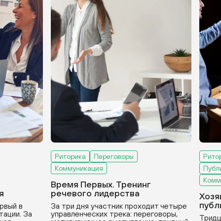
Риторика
Переговоры
Рито
Коммуникация
Публ
Комм
Время Первых. Тренинг
я
речевого лидерства
Хозя
публ
рвый в
За три дня участник проходит четыре
тации. За
управленческих трека: переговоры,
Тридц