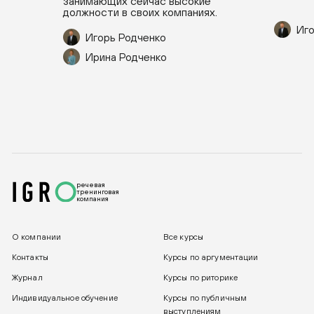
занимающих сейчас высокие
должности в своих компаниях.
Иго
Игорь Родченко
Ирина Родченко
речевая
тренинговая
компания
О компании
Все курсы
Контакты
Курсы по аргументации
Журнал
Курсы по риторике
Индивидуальное обучение
Курсы по публичным
выступлениям