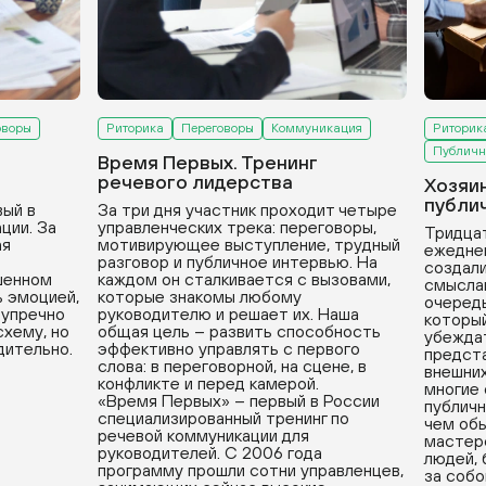
оворы
Риторика
Переговоры
Коммуникация
Риторик
Публичн
Время Первых. Тренинг
речевого лидерства
Хозяи
публи
вый в
За три дня участник проходит четыре
ции. За
управленческих трека: переговоры,
Тридцат
ая
мотивирующее выступление, трудный
ежедне
разговор и публичное интервью. На
создали
ушенном
каждом он сталкивается с вызовами,
смыслам
ь эмоцией,
которые знакомы любому
очередь
зупречно
руководителю и решает их. Наша
который
хему, но
общая цель – развить способность
убеждат
дительно.
эффективно управлять с первого
предста
слова: в переговорной, на сцене, в
внешних
конфликте и перед камерой.
многие
«Время Первых» – первый в России
публичн
специализированный тренинг по
чем обы
речевой коммуникации для
мастерс
руководителей. С 2006 года
людей, 
программу прошли сотни управленцев,
за собо