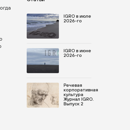
когда
IGRO в июле
2026-го
о
о
IGRO в июне
2026-го
Речевая
корпоративная
культура
Журнал IGRO.
Выпуск 2