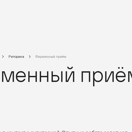
Риторика
Фирменный приём
менный приё