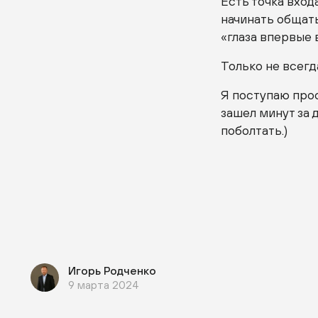
Есть точка вход
начинать общать
«глаза впервые 
Только не всегд
Я поступаю прос
зашел минут за 
поболтать.)
Игорь Родченко
9 марта 2024