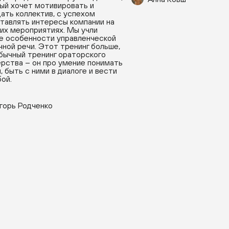
ый хочет мотивировать и
ать коллектив, с успехом
тавлять интересы компании на
их мероприятиях. Мы учли
е особенности управленческой
чной речи. Этот тренинг больше,
бычный тренинг ораторского
рства – он про умение понимать
, быть с ними в диалоге и вести
бой.
горь Родченко