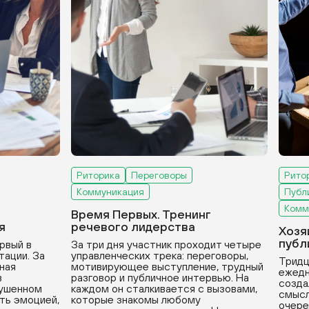
Риторика
Переговоры
Рито
Коммуникация
Публ
Комм
Время Первых. Тренинг
я
речевого лидерства
Хозя
публ
рвый в
За три дня участник проходит четыре
тации. За
управленческих трека: переговоры,
Тридц
вная
мотивирующее выступление, трудный
ежедн
в
разговор и публичное интервью. На
созда
рушенном
каждом он сталкивается с вызовами,
смысл
ть эмоцией,
которые знакомы любому
очере