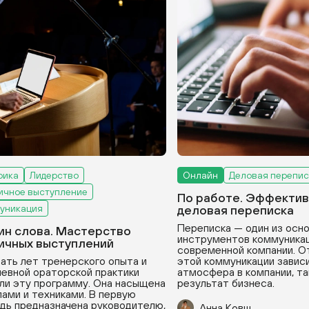
рика
Лидерство
Онлайн
Деловая перепис
ичное выступление
По работе. Эффектив
уникация
деловая переписка
Переписка — один из осн
ин слова. Мастерство
инструментов коммуникац
ичных выступлений
современной компании. О
ать лет тренерского опыта и
этой коммуникации зависи
евной ораторской практики
атмосфера в компании, та
ли эту программу. Она насыщена
результат бизнеса.
ами и техниками. В первую
дь предназначена руководителю,
Анна Ковш