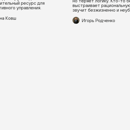
но теряет логику. Кто-то 
ительный ресурс для
выстраивает рациональную
ивного управления.
звучит безжизненно и неу
на Ковш
Игорь Родченко