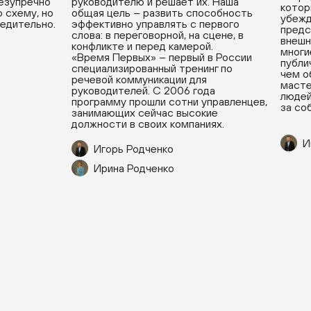
безупречно
руководителю и решает их. Наша
котор
 схему, но
общая цель – развить способность
убежд
бедительно.
эффективно управлять с первого
предс
слова: в переговорной, на сцене, в
внешн
конфликте и перед камерой.
многи
«Время Первых» – первый в России
публи
специализированный тренинг по
чем о
речевой коммуникации для
масте
руководителей. С 2006 года
людей
программу прошли сотни управленцев,
за со
занимающих сейчас высокие
должности в своих компаниях.
И
Игорь Родченко
Ирина Родченко