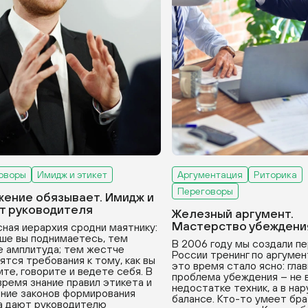
оворы
Имидж и этикет
Аргументация
Риторика
Переговоры
ение обязывает. Имидж и
т руководителя
Железный аргумент.
Мастерство убеждени
ная иерархия сродни маятнику:
ше вы поднимаетесь, тем
В 2006 году мы создали пе
 амплитуда; тем жестче
России тренинг по аргумен
ятся требования к тому, как вы
это время стало ясно: гла
ите, говорите и ведете себя. В
проблема убеждения – не 
время знание правил этикета и
недостатке техник, а в на
ние законов формирования
балансе. Кто-то умеет бра
а дают руководителю