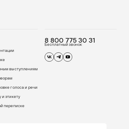
8 800 775 30 31
Бесплатный звонок
ентации
ике
чным выступлениям
оворам
новке голоса и речи
 и этикету
ой переписке