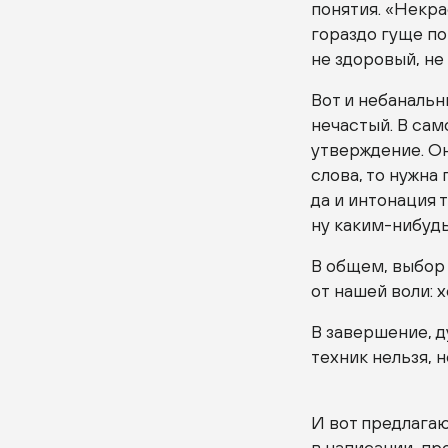
понятия. «Некра
гораздо гуще по
не здоровый, не
Вот и небанальн
нечастый. В са
утверждение. Он
слова, то нужн
да и интонация 
ну
каким-нибуд
В общем, выбор 
от нашей воли: 
В завершение, д
техник нельзя, 
И вот предлагаю
в написании, пр