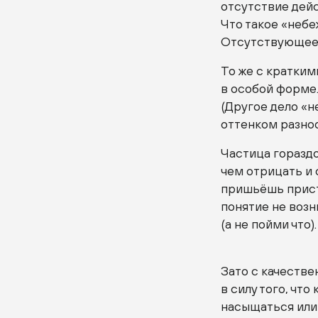
отсутствие дейс
Что такое «небе
Отсутствующее 
То же с краткими
в особой форме.
(Другое дело «н
оттенком разно
Частица гораздо
чем отрицать и 
пришьёшь прист
понятие не возн
(а не пойми что).
Зато с качеств
в силу того, чт
насыщаться или