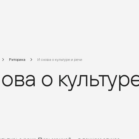
Риторика
И снова о культуре и речи
ова о культур