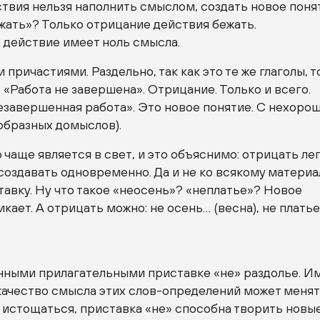
твия нельзя наполнить смыслом, создать новое поня
жать»? Только отрицание действия бежать.
действие имеет ноль смысла.
 причастиями. Раздельно, так как это те же глаголы, 
 «Работа не завершена». Отрицание. Только и всего.
езавершенная работа». Это новое понятие. С нехоро
образных домыслов).
 чаще является в свет, и это объяснимо: отрицать лег
создавать одновременно. Да и не ко всякому материа
авку. Ну что такое «неосень»? «неплатье»? Новое
икает. А отрицать можно: не осень… (весна), не плать
енными прилагательными приставке «не» раздолье. И
о качество смысла этих
слов-определений
может менят
 истощаться, приставка «не» способна творить новы