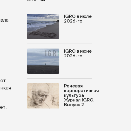
IGRO в июле
иала
2026-го
IGRO в июне
2026-го
ет.
Речевая
онкая
корпоративная
культура
Журнал IGRO.
Выпуск 2
ет,