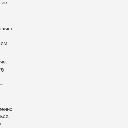
тие.
только
шим
че,
лу
е…
менно
ься,
е