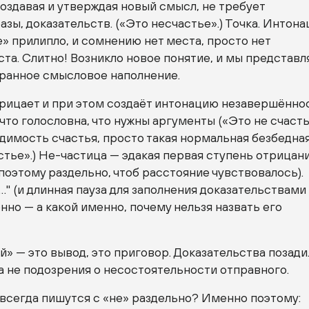
создавая и утверждая новый смысл, не требует
зы, доказательств. («Это несчастье».) Точка. Интона
» прилипло, и сомнению нет места, просто нет
та. Слитно! Возникло новое понятие, и мы представ
гранное смысловое наполнение.
рицает и при этом создаёт интонацию незавершённо
 что голословна, что нужны аргументы («Это не счасть
идимость счастья, просто такая нормальная безбедна
стье».)
Не-частица
— эдакая первая ступень отрицани
(поэтому раздельно, чтоб расстояние чувствовалось).
" (и длинная пауза для заполнения доказательствами
нно — а какой именно, почему нельзя назвать его
» — это вывод, это приговор. Доказательства позади
а не подозрения о несостоятельности отправного.
всегда пишутся с «не» раздельно? Именно поэтому: