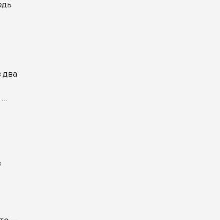
едь
в два
 …
.
з
 то —