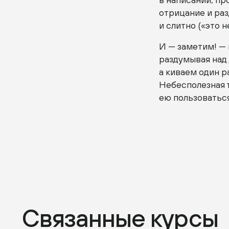
отрицание и раз
и слитно («это н
И — заметим! —
раздумывая над 
а киваем один ра
Небесполезная т
ею пользоваться
Связанные курсы