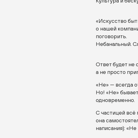
Культура и беск
«Искусство быть
о нашей компани
поговорить.
Небанальный. С
Ответ будет не 
а не просто пр
«Не» — всегда о
Но! «Не» бывает
одновременно.
С частицей всё 
она самостоятел
написания): «Не