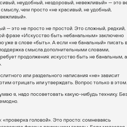
сивый, неудобный, нездоровый, невежливый» — это в
 смыслу, чем просто «не красивый, не удобный,
 вежливый».
ый — это не просто не простой. Это сложный, редкий,
мой фразе «Искусство быть небанальным» заключено
о уже в слове «быть». А если «не банальный» писать 
а поддержка смысла дополнительными словами,
требует продолжения: искусство быть не банальным, а
ь
.
слитного или раздельного написания «не» зависит
хотим отрицать или утверждать. Вопрос только в этом
умаю я, надо посоветовать
какую-нибудь
технику. Бе
немодно.
: «проверка головой». Это просто: сомневаясь
оговорите фразу с движением головы. Если мотается,