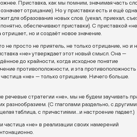
ожнее. Приставка, как мы помним, значимая часть сл
 означает отрицание). Но у приставки есть и ещё одн
ужит для образования новых слов. (уехал, приехал, съе
понятно, обеспечивают приставки). С приставкой «н
 отрицает, но и создаёт новое значение.
о не просто не приятель, не только отрицание, но и 
иставка «не» утверждает этот новый смысл. Она —
дённое до крайности, когда исходное понятие
ачение противоположности, и эта противоположность
 частица «не» — только отрицание. Ничего больше.
е речевые стратегии «не», мы не будем заучивать пр
их разнообразием. (С глаголами раздельно, с другими
целая таблица, с причастиями…и настроение падает.)
и частица «не» в реализации своих намерений
интонационно.