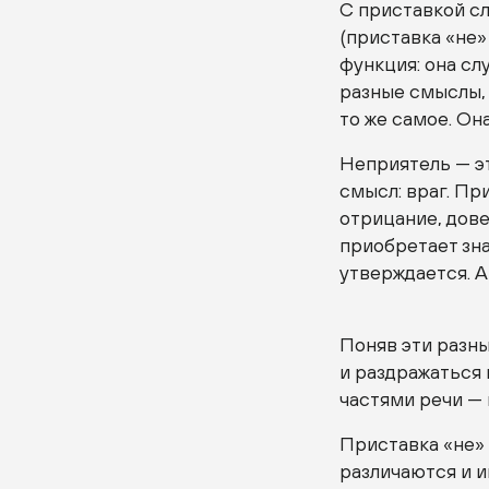
С приставкой сл
(приставка «не»
функция: она сл
разные смыслы, 
то же самое. Она
Неприятель — эт
смысл: враг. Пр
отрицание, дове
приобретает зн
утверждается. А
Поняв эти разны
и раздражаться 
частями речи — 
Приставка «не» 
различаются и 