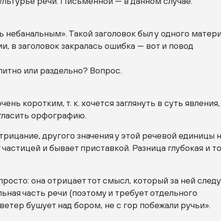
ультурье речи. Письменной — в данном случае.
 небанальным». Такой заголовок был у одного матер
и, в заголовок закралась ошибка — вот и повод
литно или раздельно? Вопрос.
очень коротким,
т. к.
хочется заглянуть в суть явления,
игласить орфографию.
трицание, другого значения у этой речевой единицы н
 частицей и бывает приставкой. Разница глубокая и т
просто: она отрицает тот смысл, который за ней следу
ьная часть речи (поэтому и требует отдельного
 ветер бушует над бором, не с гор побежали ручьи».