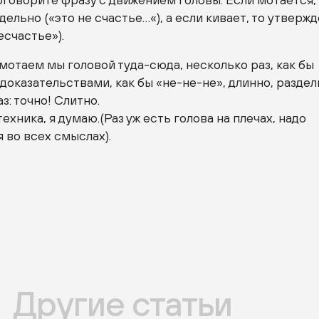
дельно («это не счастье…«), а если кивает, то утверж
есчастье»).
 мотаем мы головой
туда-сюда
, несколько раз, как бы
доказательствами, как бы
«не-не-не»
, длинно, раздел
з: точно! Слитно.
ехника, я думаю.(Раз уж есть голова на плечах, надо
 во всех смыслах).
Другие статьи