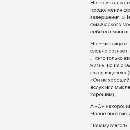
Не-приставка
, 
продолжения фра
завершения. «Не
физического мес
себе его много
Не — частица
от
словно сознаёт,
… «это только в
жизнь, но не сча
заход издалека 
«Он не хороший…
вслух или мысле
хорошим).
А «Он нехороший
Новое понятие, 
Почему глаголы 