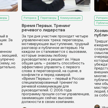
оворы
Риторика
Переговоры
Коммуникация
Риторик
Публичн
Время Первых. Тренинг
речевого лидерства
Хозяи
публи
вый в
За три дня участник проходит четыре
ции. За
управленческих трека: переговоры,
Тридцат
ая
мотивирующее выступление, трудный
ежедне
разговор и публичное интервью. На
создали
ушенном
каждом он сталкивается с вызовами,
смыслам
ь эмоцией,
которые знакомы любому
очередь
зупречно
руководителю и решает их. Наша
который
хему, но
общая цель – развить способность
убеждат
дительно.
эффективно управлять с первого
предста
слова: в переговорной, на сцене, в
внешних
конфликте и перед камерой.
многие
«Время Первых» – первый в России
публичн
специализированный тренинг по
чем обы
речевой коммуникации для
мастерс
руководителей. С 2006 года
людей, 
программу прошли сотни управленцев,
за собо
занимающих сейчас высокие
должности в своих компаниях.
Иго