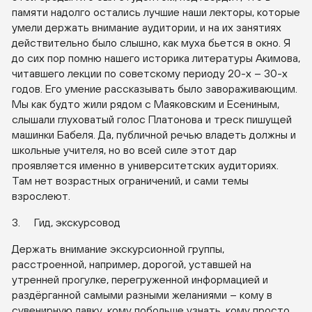
памяти надолго остались лучшие наши лекторы, которые
умели держать внимание аудитории, и на их занятиях
действительно было слышно, как муха бьется в окно. Я
до сих пор помню нашего историка литературы Акимова,
читавшего лекции по советскому периоду 20-х – 30-х
годов. Его умение рассказывать было завораживающим.
Мы как будто жили рядом с Маяковским и Есениным,
слышали глуховатый голос Платонова и треск пишущей
машинки Бабеля. Да, публичной речью владеть должны и
школьные учителя, но во всей силе этот дар
проявляется именно в университетских аудиториях.
Там нет возрастных ограничений, и сами темы
взрослеют.
3. Гид, экскурсовод
Держать внимание экскурсионной группы,
расстроенной, например, дорогой, уставшей на
утренней прогулке, перегруженной информацией и
раздёрганной самыми разными желаниями – кому в
сувенирную лавку, кому побольше узнать, кому просто