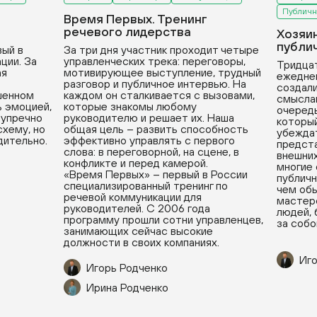
Публичн
Время Первых. Тренинг
речевого лидерства
Хозяи
публи
вый в
За три дня участник проходит четыре
ции. За
управленческих трека: переговоры,
Тридцат
ая
мотивирующее выступление, трудный
ежедне
разговор и публичное интервью. На
создали
ушенном
каждом он сталкивается с вызовами,
смыслам
ь эмоцией,
которые знакомы любому
очередь
зупречно
руководителю и решает их. Наша
который
хему, но
общая цель – развить способность
убеждат
дительно.
эффективно управлять с первого
предста
слова: в переговорной, на сцене, в
внешних
конфликте и перед камерой.
многие
«Время Первых» – первый в России
публичн
специализированный тренинг по
чем обы
речевой коммуникации для
мастерс
руководителей. С 2006 года
людей, 
программу прошли сотни управленцев,
за собо
занимающих сейчас высокие
должности в своих компаниях.
Иго
Игорь Родченко
Ирина Родченко