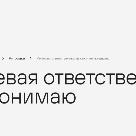
Риторика
Речевая ответственность как я ее понимаю
вая ответстве
понимаю