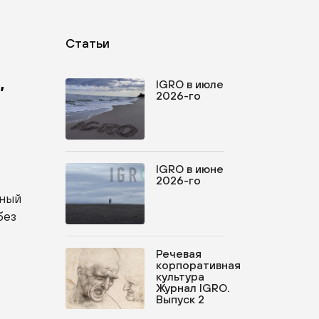
Статьи
,
IGRO в июле
2026-го
IGRO в июне
2026-го
жный
без
Речевая
корпоративная
культура
Журнал IGRO.
Выпуск 2