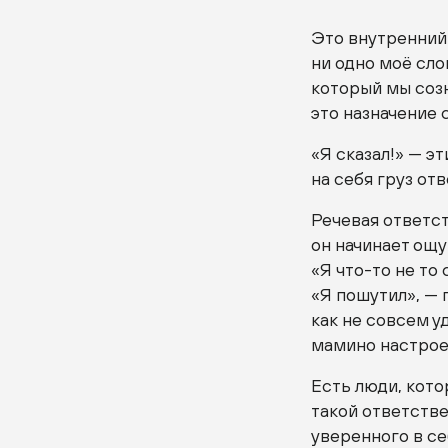
Это внутренний 
ни одно моё сло
который мы созн
это назначение 
«Я сказал!» — э
на себя груз отв
Речевая ответст
он начинает ощу
«Я что-то не то
«Я пошутил», — 
как не совсем у
мамино настроен
Есть люди, кот
такой ответств
уверенного в се