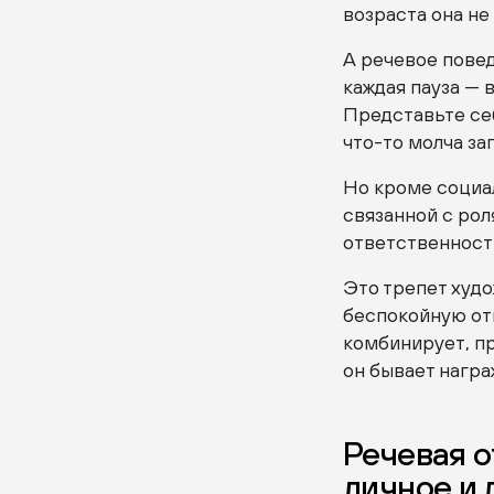
возраста она не
А речевое повед
каждая пауза — 
Представьте се
что-то молча за
Но кроме социа
связанной с рол
ответственност
Это трепет худ
беспокойную от
комбинирует, пр
он бывает награ
Речевая о
личное и 