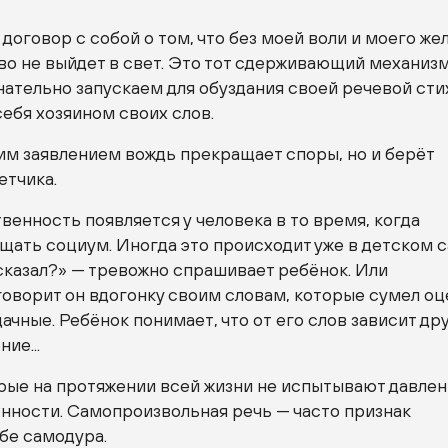
договор с собой о том, что без моей воли и моего же
во не выйдет в свет. Это тот сдерживающий механизм
ательно запускаем для обуздания своей речевой сти
себя хозяином своих слов.
тим заявлением вождь прекращает споры, но и берёт
етчика.
венность появляется у человека в то время, когда
щать социум. Иногда это происходит уже в детском с
 сказал?» — тревожно спрашивает ребёнок. Или
говорит он вдогонку своим словам, которые сумел о
дачные. Ребёнок понимает, что от его слов зависит др
ие...
орые на протяжении всей жизни не испытывают давле
енности. Самопроизвольная речь — часто признак
бе самодура.