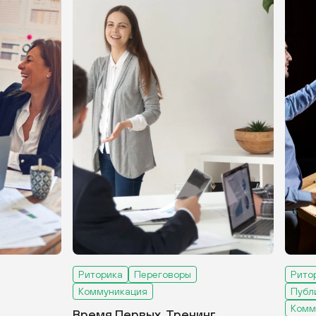
Риторика
Переговоры
Рито
Коммуникация
Публ
Комм
Время Первых. Тренинг