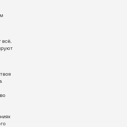
ым
 всё,
ируют
 твоя
а.
ово
ниях
ого