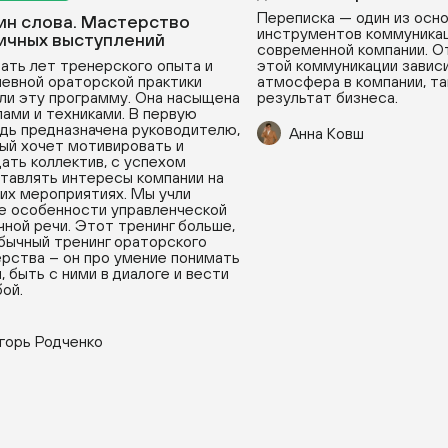
Переписка — один из осн
ин слова. Мастерство
инструментов коммуникац
ичных выступлений
современной компании. О
ать лет тренерского опыта и
этой коммуникации зависи
евной ораторской практики
атмосфера в компании, та
ли эту программу. Она насыщена
результат бизнеса.
ами и техниками. В первую
дь предназначена руководителю,
Анна Ковш
ый хочет мотивировать и
ать коллектив, с успехом
тавлять интересы компании на
их мероприятиях. Мы учли
е особенности управленческой
чной речи. Этот тренинг больше,
бычный тренинг ораторского
рства – он про умение понимать
, быть с ними в диалоге и вести
бой.
горь Родченко