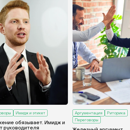
оворы
Имидж и этикет
Аргументация
Риторика
Переговоры
ение обязывает. Имидж и
т руководителя
Железный аргумент.