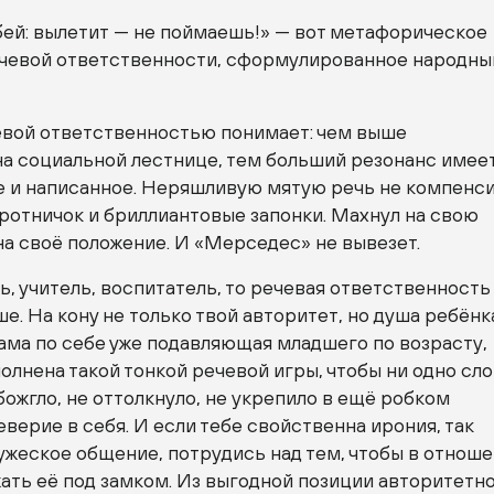
бей: вылетит — не поймаешь!» — вот метафорическое
чевой ответственности, сформулированное народн
евой ответственностью понимает: чем выше
а социальной лестнице, тем больший резонанс имеет
е и написанное. Неряшливую мятую речь не компенс
ротничок и бриллиантовые запонки. Махнул на свою
на своё положение. И «Мерседес» не вывезет.
ь, учитель, воспитатель, то речевая ответственность
. На кону не только твой авторитет, но душа ребёнк
ама по себе уже подавляющая младшего по возрасту,
олнена такой тонкой речевой игры, чтобы ни одно сл
обожгло, не оттолкнуло, не укрепило в ещё робком
верие в себя. И если тебе свойственна ирония, так
жеское общение, потрудись над тем, чтобы в отноше
ать её под замком. Из выгодной позиции авторитетн