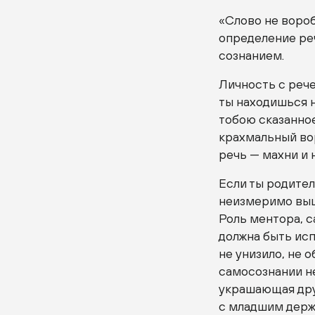
«Слово не воро
определение ре
сознанием.
Личность с реч
ты находишься н
тобою сказанно
крахмальный во
речь — махни и 
Если ты родител
неизмеримо выше
Роль ментора, с
должна быть исп
не унизило, не 
самосознании не
украшающая дру
с младшим держ