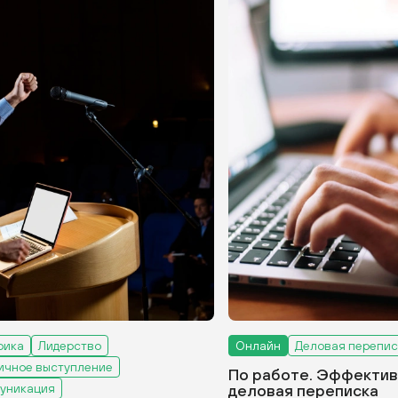
рика
Лидерство
Онлайн
Деловая перепис
ичное выступление
По работе. Эффектив
уникация
деловая переписка