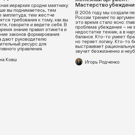
Мастерство убеждени
ная иерархия сродни маятнику:
ше вы поднимаетесь, тем
В 2006 году мы создали пе
 амплитуда; тем жестче
России тренинг по аргумен
ятся требования к тому, как вы
это время стало ясно: гла
ите, говорите и ведете себя. В
проблема убеждения – не 
время знание правил этикета и
недостатке техник, а в на
ние законов формирования
балансе. Кто-то умеет бра
а дают руководителю
но теряет логику. Кто-то 
ительный ресурс для
выстраивает рациональную
ивного управления.
звучит безжизненно и неу
на Ковш
Игорь Родченко