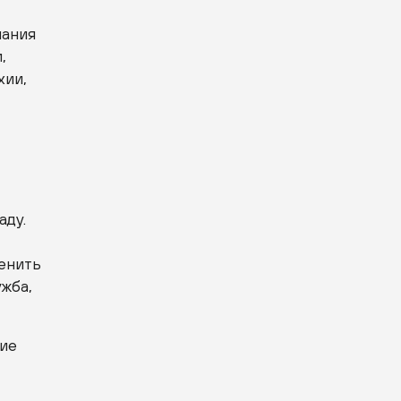
лания
,
хии,
аду.
ценить
ужба,
ние