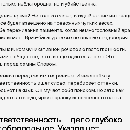
 только неблагородна, но и убийственна.
ение врача? Не только слово, каждый нюанс интонац
всё будет взвешено на тревожных чутких весах.
бе переживания пациента, когда немногословный вра
писывает... Врач-балагур также не внушает недоверия.
льной, коммуникативной речевой ответственности,
ями в обществе, есть и ещё один её аспект. Это
ь перед самим Словом.
ожника перед своим творением. Имеющий эту
ветственность ищет слово, перебирает оттенки,
обует на язык. Он мучает себя поиском, но зато как
ждён за точную, яркую краску исполненного слова.
тветственность — дело глубоко
добровольное. Указов нет