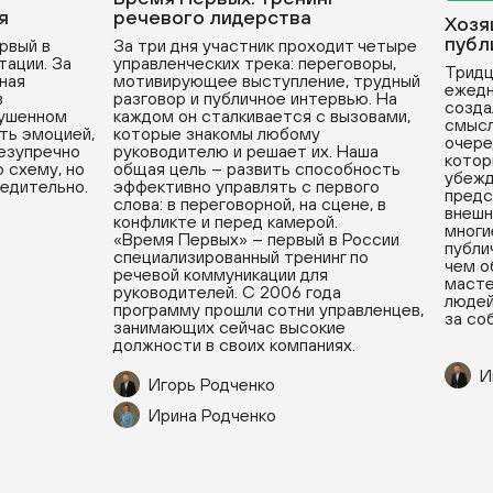
я
речевого лидерства
Хозя
публ
рвый в
За три дня участник проходит четыре
тации. За
управленческих трека: переговоры,
Тридц
вная
мотивирующее выступление, трудный
ежедн
в
разговор и публичное интервью. На
созда
рушенном
каждом он сталкивается с вызовами,
смысл
ть эмоцией,
которые знакомы любому
очере
безупречно
руководителю и решает их. Наша
котор
 схему, но
общая цель – развить способность
убежд
бедительно.
эффективно управлять с первого
предс
слова: в переговорной, на сцене, в
внешн
конфликте и перед камерой.
многи
«Время Первых» – первый в России
публи
специализированный тренинг по
чем о
речевой коммуникации для
масте
руководителей. С 2006 года
людей
программу прошли сотни управленцев,
за со
занимающих сейчас высокие
должности в своих компаниях.
И
Игорь Родченко
Ирина Родченко