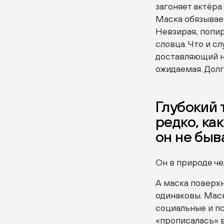
загоняет актёра
Маска обязывает
Невзирая, попир
словца. Что и с
доставляющий на
ожидаемая. Долг
Глубокий 
редко, ка
он не быв
Он в природе че
А маска поверхн
одинаковы. Маск
социальные и пс
«прописалась» в