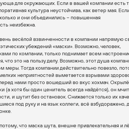
ующа для окружающих. Если в вашей компании есть 
поративная культура неустойчива, как ветер мая. Есл
сколько и они объединились – повышенная
сть неизбежна.
овень весёлой взвинченности в компании напрямую с
 этических убеждений «маски». Возможно, человек,
ками по компании, только поднимает всем настроени
я, что это на пользу делу. Возможно, этот душа компан
м меры. Тогда компании действительно повезло, пот
 мелких неприятностей выметается взрывами здоров
 перед нами просто вошедший во вкус хохмач. Окрыл
ки (а хотя бы один ценитель всегда найдётся), он мчит
сти, и шутит без остановок. Снижается только их кач
иеся под руку и на язык коллеги, всё взбудоражено, 
онке.
потому, что маска шута, внешне привлекательная и лё