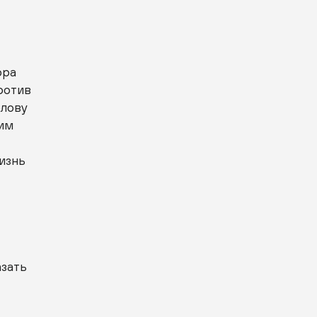
ора
ротив
олову
ним
жизнь
азать