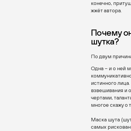
конечно, притуш
жжёт автора.
Почему он
шутка?
По двум причин
Одна – и о ней 
коммуникативно
истинного лица.
взвешивания и 
чертами, талант
многое скажу о 
Маска шута (шут
самых рискованн