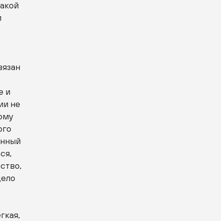
такой
и
вязан
е и
ии не
ому
ого
ённый
ся,
ество,
дело
гкая,