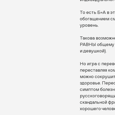
То есть Б=А в э
обогащением смы
уровень.
Такова возможно
РАВНЫ общему з
и девушкой).
Но игра с перев
переставляя ко
можно сокрушит
здоровье. Перес
симптом болезн
русскоговорящи
скандальной фра
хорошего челове