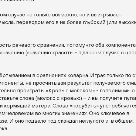
том случае не только возможно, но и выигрывает
сла, переводом его в на более глубокий (или высок
сть речевого сравнения, потому что оба компонента
начению (значению красоты - в данном случае с цве
ёртыванием в сравнениях коварна. Играя только по с
мпоненты, не просчитывая результат получаемого см
ельно проиграть. «Кровь с молоком» - говорим мы о
тавьте слова (молоко с кровью) – и вы получите пу
и кормящей матери. Слово «порубить» употребляетс
м человеком во многих значениях. Оно ключевое в
зе. И оно подвело под скандал неглупого и, в общем,
ка.