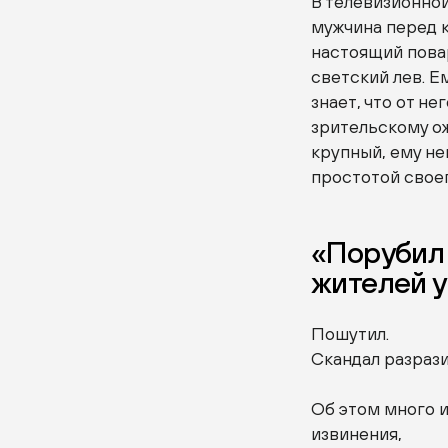
В телевизионной
мужчина перед к
настоящий повар
светский лев. Е
знает, что от н
зрительскому ож
крупный, ему не
простотой своег
«Порубил 
жителей 
Пошутил.
Скандал разраз
Об этом много 
извинения,