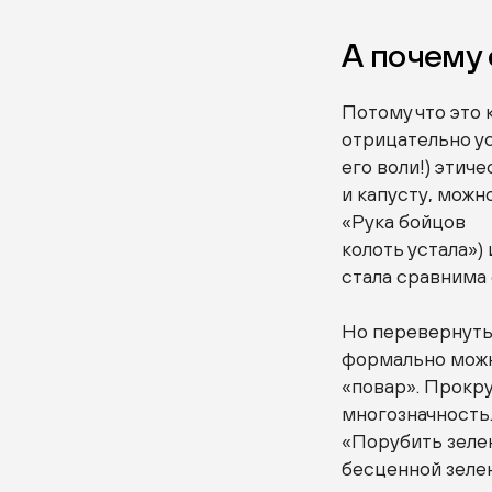
А почему 
Потому что это 
отрицательно ус
его воли!) этич
и капусту, можн
«Рука бойцов
колоть устала»)
стала сравнима 
Но перевернуть
формально можн
«повар». Прокру
многозначность.
«Порубить зелен
бесценной зелен