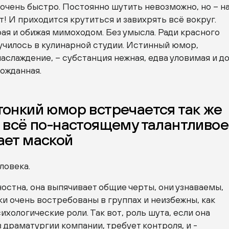
 очень быстро. Постоянно шутить невозможно, но – на
! И приходится крутиться и завихрять всё вокруг.
ая и обижая мимоходом. Без умысла. Ради красного
лучилось в кулинарной студии. Истинный юмор,
слаждение, – субстанция нежная, едва уловимая и д
ожданная.
тонкий юмор встречается так же
к всё по-настоящему талантливое
ает маской
ловека.
остна, она выпячивает общие черты, они узнаваемы,
и очень востребованы в группах и неизбежны, как
ихологические роли. Так вот, роль шута, если она
 драматургии компании, требует контроля, и -