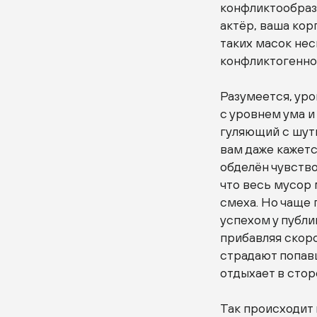
конфликтообраз
актёр, ваша кор
таких масок не
конфликтогенно
Разумеется, ур
с уровнем ума и
гуляющий с шут
вам даже кажетс
обделён чувство
что весь мусор
смеха. Но чаще
успехом у публи
прибавляя скоро
страдают попавш
отдыхает в стор
Так происходит 