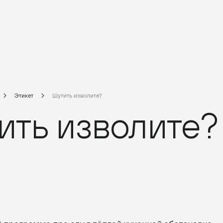
Этикет
Шутить изволите?
ить изволите?