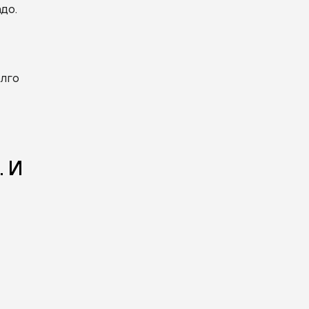
до.
олго
. И