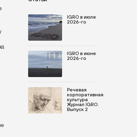
е
IGRO в июле
2026-го
у
ад
IGRO в июне
2026-го
Речевая
корпоративная
культура
Журнал IGRO.
Выпуск 2
ые