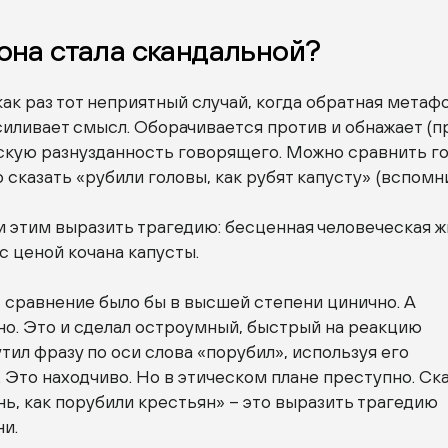
она стала скандальной?
как раз тот неприятный случай, когда обратная метаф
иливает смысл. Оборачивается против и обнажает (п
ескую разнузданность говорящего. Можно сравнить г
о сказать «рубили головы, как рубят капусту» (вспом
 и этим выразить трагедию: бесценная человеческая 
с ценой кочана капусты.
 сравнение было бы в высшей степени цинично. А
о. Это и сделал остроумный, быстрый на реакцию
тил фразу по оси слова «порубил», используя его
 Это находчиво. Но в этическом плане преступно. Ск
ь, как порубили крестьян» – это выразить трагедию
и.