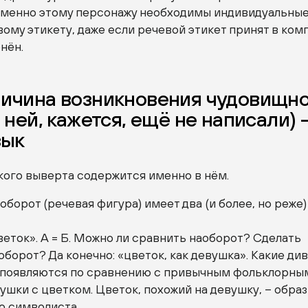
Именно этому персонажу необходимы индивидуальны
вому этикету, даже если речевой этикет принят в ком
нён.
ричина возникновения чудовищн
о ней, кажется, ещё не написали) 
зык
кого выверта содержится именно в нём.
борот (речевая фигура) имеет два (и более, но реже)
веток». А = Б. Можно ли сравнить наоборот? Сделать
борот? Да конечно: «цветок, как девушка». Какие ди
появляются по сравнению с привычным фольклорны
шки с цветком. Цветок, похожий на девушку, – образ
о символиста.