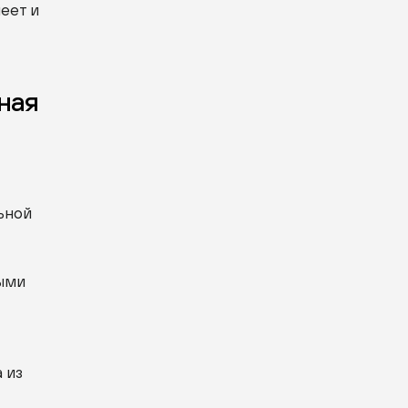
еет и
ная
ьной
ными
 из