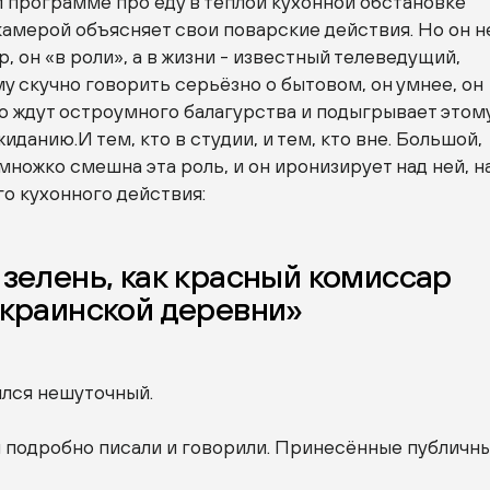
 программе про еду в тёплой кухонной обстановке
амерой объясняет свои поварские действия. Но он н
, он «в роли», а в жизни - известный телеведущий,
му скучно говорить серьёзно о бытовом, он умнее, он
его ждут остроумного балагурства и подыгрывает этом
иданию.И тем, кто в студии, и тем, кто вне. Большой,
множко смешна эта роль, и он иронизирует над ней, н
о кухонного действия:
зелень, как красный комиссар
украинской деревни»
ился нешуточный.
и подробно писали и говорили. Принесённые публичн