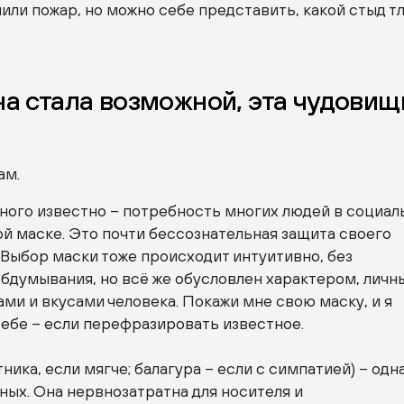
или пожар, но можно себе представить, какой стыд тл
а стала возможной, эта чудовищ
ам.
много известно – потребность многих людей в социал
й маске. Это почти бессознательная защита своего
 Выбор маски тоже происходит интуитивно, без
обдумывания, но всё же обусловлен характером, лич
ами и вкусами человека. Покажи мне свою маску, и я
тебе – если перефразировать известное.
ника, если мягче; балагура – если с симпатией) – одна
ых. Она нервнозатратна для носителя и