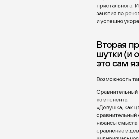
пристального. 
занятия по рече
и успешно укоре
Вторая п
шутки (и 
это сам я
Возможность та
Сравнительный о
компонента.
«Девушка, как ц
сравнительный о
нюансы смысла 
сравнением деву
индивидуальног