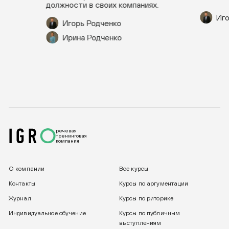
должности в своих компаниях.
Иго
Игорь Родченко
Ирина Родченко
речевая
тренинговая
компания
О компании
Все курсы
Контакты
Курсы по аргументации
Журнал
Курсы по риторике
Индивидуальное обучение
Курсы по публичным
выступлениям