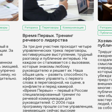
оворы
Риторика
Переговоры
Коммуникация
Риторик
Публичн
Время Первых. Тренинг
речевого лидерства
Хозяи
публи
вый в
За три дня участник проходит четыре
ции. За
управленческих трека: переговоры,
Тридцат
ая
мотивирующее выступление, трудный
ежедне
разговор и публичное интервью. На
создали
ушенном
каждом он сталкивается с вызовами,
смыслам
ь эмоцией,
которые знакомы любому
очередь
зупречно
руководителю и решает их. Наша
который
хему, но
общая цель – развить способность
убеждат
дительно.
эффективно управлять с первого
предста
слова: в переговорной, на сцене, в
внешних
конфликте и перед камерой.
многие
«Время Первых» – первый в России
публичн
специализированный тренинг по
чем обы
речевой коммуникации для
мастерс
руководителей. С 2006 года
людей, 
программу прошли сотни управленцев,
за собо
занимающих сейчас высокие