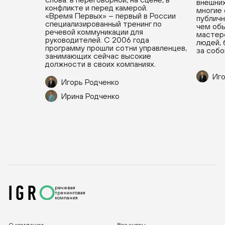
внешних
конфликте и перед камерой.
многие
«Время Первых» – первый в России
публичн
специализированный тренинг по
чем обы
речевой коммуникации для
мастерс
руководителей. С 2006 года
людей, 
программу прошли сотни управленцев,
за собо
занимающих сейчас высокие
должности в своих компаниях.
Иго
Игорь Родченко
Ирина Родченко
речевая
тренинговая
компания
О компании
Все курсы