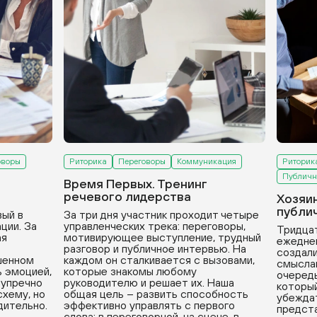
оворы
Риторика
Переговоры
Коммуникация
Риторик
Публичн
Время Первых. Тренинг
речевого лидерства
Хозяи
публи
вый в
За три дня участник проходит четыре
ции. За
управленческих трека: переговоры,
Тридцат
ая
мотивирующее выступление, трудный
ежедне
разговор и публичное интервью. На
создали
ушенном
каждом он сталкивается с вызовами,
смыслам
ь эмоцией,
которые знакомы любому
очередь
зупречно
руководителю и решает их. Наша
который
хему, но
общая цель – развить способность
убеждат
дительно.
эффективно управлять с первого
предста
слова: в переговорной, на сцене, в