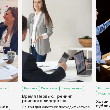
оворы
Риторика
Переговоры
Коммуникация
Риторик
Публичн
Время Первых. Тренинг
речевого лидерства
Хозяи
публи
вый в
За три дня участник проходит четыре