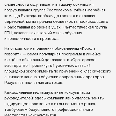
словесности ощутившая и в тишину
со-мыслия
погрузившаяся группа Ростелекома.
Учёная-перчёная
команда Биокада, весёлая до грохота и ставшая
серьезной, когда приняла серьезность происходящего
и работавшая до звона в ушах. Фантастическая группа
ГПН, показавшая высокий стиль обучения
и вовлеченности в процесс…
На открытом направлении обновленный «Король
говорит» — самая популярная программа в линейке
и ещё не обкатанный до гладкости «Ораторское
мастерство. Продвинутый уровень», ставший
площадкой эксперимента по применению классического
античного канона в обучении современных ораторов.
Результат впечатлил знатоков.
Каждодневные индивидуальные консультации
руководителей: здесь компании явно удалось занять
лидирующее положение в этом сегменте рынка,
требующем безусловного профессионального
мастерства консультантов.