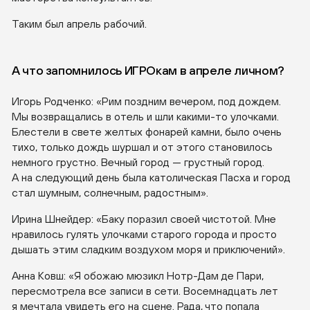
Таким был апрель рабочий.
А что запомнилось ИГРОкам в апреле личном?
Игорь Родченко: «Рим поздним вечером, под дождем.
Мы возвращались в отель и шли
какими-то
улочками.
Блестели в свете желтых фонарей камни, было очень
тихо, только дождь шуршал и от этого становилось
немного грустно. Вечный город — грустный город.
А на следующий день была католическая Пасха и город
стал шумным, солнечным, радостным».
Ирина Шнейдер: «Баку поразил своей чистотой. Мне
нравилось гулять улочками старого города и просто
дышать этим сладким воздухом моря и приключений».
Анна Ковш: «Я обожаю мюзикл
Нотр-Дам
де Пари,
пересмотрела все записи в сети. Восемнадцать лет
я мечтала увидеть его на сцене. Рада, что попала