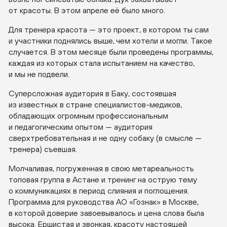
от красоты. В этом апреле её было много.
Для тренера красота — это проект, в котором ты сам
и участники поднялись выше, чем хотели и могли. Такое
случается. В этом месяце были проведены программы,
каждая из которых стала испытанием на качество,
и мы не подвели.
Суперсложная аудитория в Баку, состоявшая
из известных в стране
специалистов-медиков
,
обладающих огромным профессиональным
и педагогическим опытом — аудитория
сверхтребовательная и не одну собаку (в смысле —
тренера) съевшая.
Молчаливая, погруженная в свою метареальность
топовая группа в Астане и тренинг на острую тему
о коммуникациях в период слияния и поглощения.
Программа для руководства
АО «Гознак»
в Москве,
в которой доверие завоевывалось и цена слова была
высока. Ершистая и звонкая, красоту настоящей