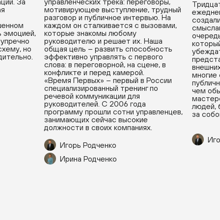
ции. За
управленческих трека: переговоры,
Тридцат
ая
мотивирующее выступление, трудный
ежедне
разговор и публичное интервью. На
создали
ушенном
каждом он сталкивается с вызовами,
смыслам
ь эмоцией,
которые знакомы любому
очередь
зупречно
руководителю и решает их. Наша
который
хему, но
общая цель – развить способность
убеждат
дительно.
эффективно управлять с первого
предста
слова: в переговорной, на сцене, в
внешних
конфликте и перед камерой.
многие
«Время Первых» – первый в России
публичн
специализированный тренинг по
чем обы
речевой коммуникации для
мастерс
руководителей. С 2006 года
людей, 
программу прошли сотни управленцев,
за собо
занимающих сейчас высокие
должности в своих компаниях.
Иго
Игорь Родченко
Ирина Родченко