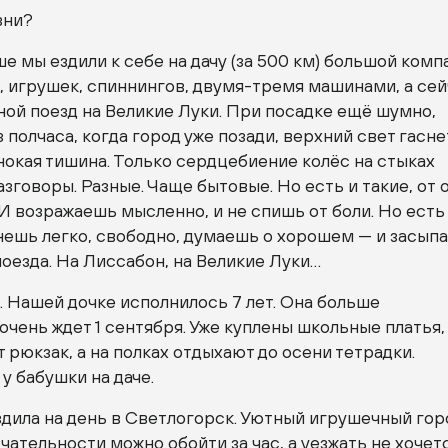
зни?
ше мы ездили к себе на дачу (за 500 км) большой ком
й, игрушек, спиннингов,
двумя-тремя
машинами, а сей
чной поезд на Великие Луки. При посадке ещё шумно,
з полчаса, когда город уже позади, верхний свет гасне
нокая тишина. Только сердцебиение колёс на стыках
зговоры. Разные. Чаще бытовые. Но есть и такие, от 
И возражаешь мысленно, и не спишь от боли. Но есть
нешь легко, свободно, думаешь о хорошем — и засып
оезда. На Лиссабон, на Великие Луки…
 Нашей дочке исполнилось 7 лет. Она больше
очень ждет 1 сентября. Уже куплены школьные платья,
 рюкзак, а на полках отдыхают до осени тетрадки.
у бабушки на даче.
дила на день в Светлогорск. Уютный игрушечный гор
ательности можно обойти за час, а уезжать не хочетс