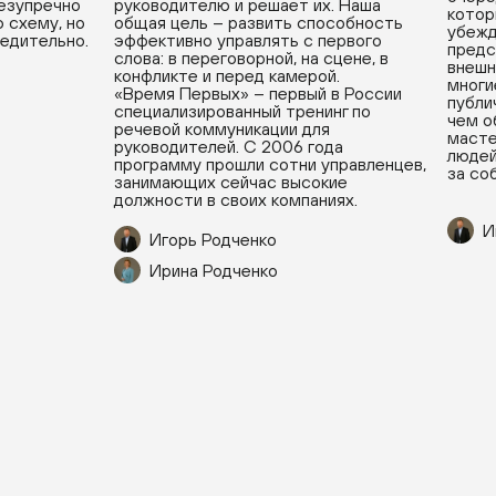
безупречно
руководителю и решает их. Наша
котор
 схему, но
общая цель – развить способность
убежд
бедительно.
эффективно управлять с первого
предс
слова: в переговорной, на сцене, в
внешн
конфликте и перед камерой.
многи
«Время Первых» – первый в России
публи
специализированный тренинг по
чем о
речевой коммуникации для
масте
руководителей. С 2006 года
людей
программу прошли сотни управленцев,
за со
занимающих сейчас высокие
должности в своих компаниях.
И
Игорь Родченко
Ирина Родченко