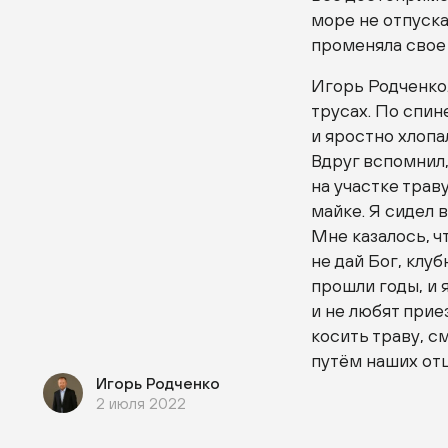
море не отпуска
променяла свое
Игорь Родченко.
трусах. По спин
и яростно хлопа
Вдруг вспомнил,
на участке трав
майке. Я сидел 
Мне казалось, ч
не дай Бог, клуб
прошли годы, и 
и не любят приез
косить траву, с
путём наших отц
Игорь Родченко
2 июля 2022