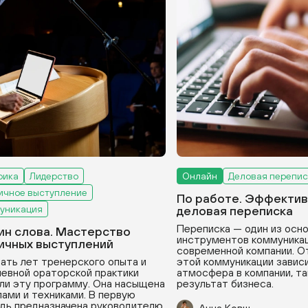
рика
Лидерство
Онлайн
Деловая перепис
ичное выступление
По работе. Эффектив
уникация
деловая переписка
Переписка — один из осн
ин слова. Мастерство
инструментов коммуникац
ичных выступлений
современной компании. О
ать лет тренерского опыта и
этой коммуникации зависи
евной ораторской практики
атмосфера в компании, та
ли эту программу. Она насыщена
результат бизнеса.
ами и техниками. В первую
дь предназначена руководителю,