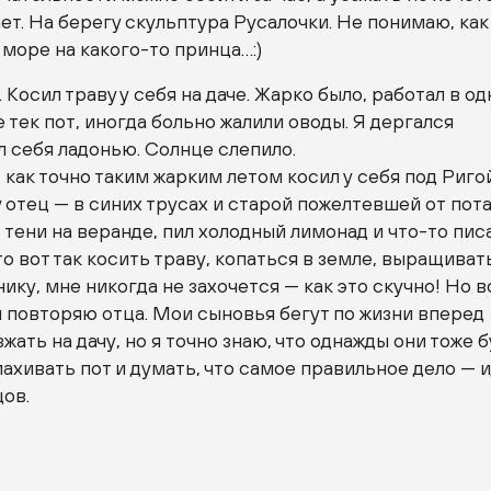
ет. На берегу скульптура Русалочки. Не понимаю, как
 море на
какого-то
принца…:)
 Косил траву у себя на даче. Жарко было, работал в од
е тек пот, иногда больно жалили оводы. Я дергался
л себя ладонью. Солнце слепило.
 как точно таким жарким летом косил у себя под Риго
у отец — в синих трусах и старой пожелтевшей от пот
в тени на веранде, пил холодный лимонад и
что-то
писа
то вот так косить траву, копаться в земле, выращиват
нику, мне никогда не захочется — как это скучно! Но в
я повторяю отца. Мои сыновья бегут по жизни вперед
жать на дачу, но я точно знаю, что однажды они тоже 
махивать пот и думать, что самое правильное дело — 
ов.