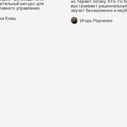
но теряет логику. Кто-то 
ительный ресурс для
выстраивает рациональную
ивного управления.
звучит безжизненно и неу
на Ковш
Игорь Родченко