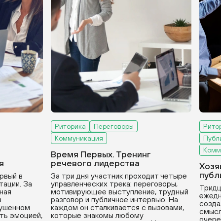
Риторика
Переговоры
Рито
Коммуникация
Публ
Комм
Время Первых. Тренинг
я
речевого лидерства
Хозя
публ
рвый в
За три дня участник проходит четыре
тации. За
управленческих трека: переговоры,
Тридц
вная
мотивирующее выступление, трудный
ежедн
в
разговор и публичное интервью. На
созда
рушенном
каждом он сталкивается с вызовами,
смысл
ть эмоцией,
которые знакомы любому
очере