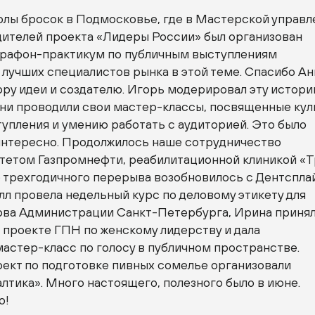
олы бросок в Подмосковье, где в Мастерской управл
дителей проекта «Лидеры России» был организован
рафон-практикум
по публичным выступлениям
 лучших специалистов рынка в этой теме. Спасибо Ан
ру идеи и создателю. Игорь модерировал эту истори
они проводили свои
мастер-классы
, посвященные кул
упления и умению работать с аудиторией. Это было
нтересно. Продолжилось наше сотрудничество
итетом Газпромнефти, реабилитационной клиникой «
е трехгодичного перерыва возобновилось с Дентспла
лл провела недельный курс по деловому этикету для
рва Администрации
Санкт-Петербурга
, Ирина приня
 проекте ГПН по женскому лидерству и дала
мастер-класс
по голосу в публичном пространстве.
ект по подготовке пивных сомелье организовали
лтика». Много настоящего, полезного было в июне.
о!