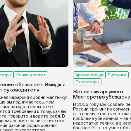
оворы
Имидж и этикет
Аргументация
Риторика
Переговоры
ение обязывает. Имидж и
т руководителя
Железный аргумент.
Мастерство убеждени
ная иерархия сродни маятнику:
ше вы поднимаетесь, тем
В 2006 году мы создали пе
 амплитуда; тем жестче
России тренинг по аргумен
ятся требования к тому, как вы
это время стало ясно: гла
ите, говорите и ведете себя. В
проблема убеждения – не 
время знание правил этикета и
недостатке техник, а в на
ние законов формирования
балансе. Кто-то умеет бра
а дают руководителю