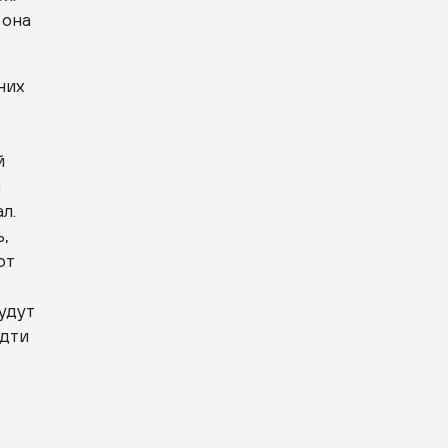
 она
них
й
а
л.
ь,
от
будут
идти