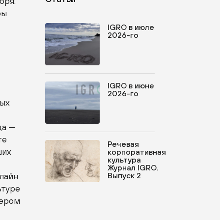
оря:
ры
IGRO в июле
2026-го
х
IGRO в июне
2026-го
тых
да —
те
Речевая
ших
корпоративная
культура
Журнал IGRO.
нлайн
Выпуск 2
ьтуре
тером