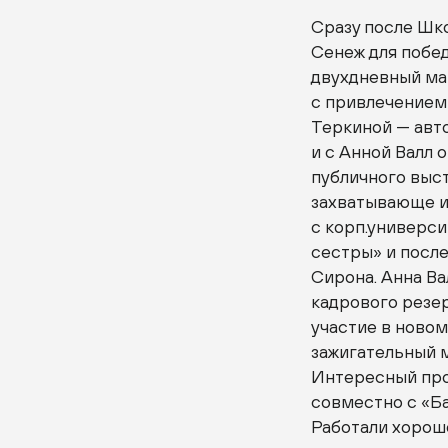
Сразу после Шк
Сенеж для побе
двухдневный
ма
с привлечением
Теркиной — авто
и с Анной Валл 
публичного выст
захватывающе и
с корп.универс
сестры» и посл
Сирона. Анна Ва
кадрового резе
участие в новом
зажигательный
Интересный про
совместно с «Ба
Работали хорош