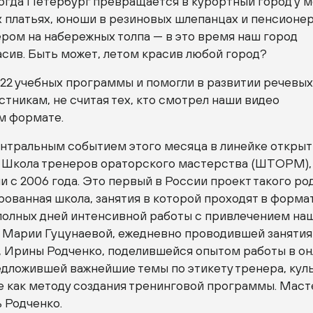
огда Петербург превращается в курортный город у м
х платьях, юноши в резиновых шлепанцах и пенсионе
ером на набережных толпа — в это время наш город
сив. Быть может, летом красив любой город?
 22 учебных программы и помогли в развитии речевы
стникам, не считая тех, кто смотрел наши видео
м формате.
нтральным событием этого месяца в линейке откры
 Школа тренеров ораторского мастерства (ШТОРМ),
 с 2006 года. Это первый в России проект такого ро
ованная школа, занятия в которой проходят в форма
 полных дней интенсивной работы с привлечением на
 Марии Гуцунаевой, ежедневно проводившей занятия
и, Ирины Родченко, поделившейся опытом работы в о
едложившей важнейшие темы по этикету тренера, кул
е как методу создания тренинговой программы. Мас
 Родченко.