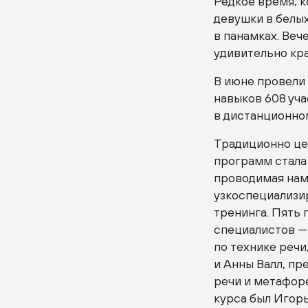
Редкое время, к
девушки в белы
в панамках. Веч
удивительно кра
В июне провели
навыков 608 уча
в дистанционно
Традиционно це
программ стала
проводимая нами
узкоспециализир
тренинга. Пять
специалистов —
по технике реч
и Анны Валл, пр
речи и метафор
курса был Игорь