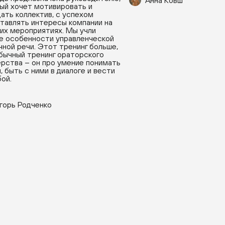
Анна Ковш
ый хочет мотивировать и
ать коллектив, с успехом
тавлять интересы компании на
их мероприятиях. Мы учли
е особенности управленческой
чной речи. Этот тренинг больше,
бычный тренинг ораторского
рства – он про умение понимать
, быть с ними в диалоге и вести
бой.
горь Родченко