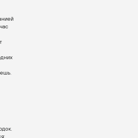
панией
час
т
одних
аешь.
одок.
я: