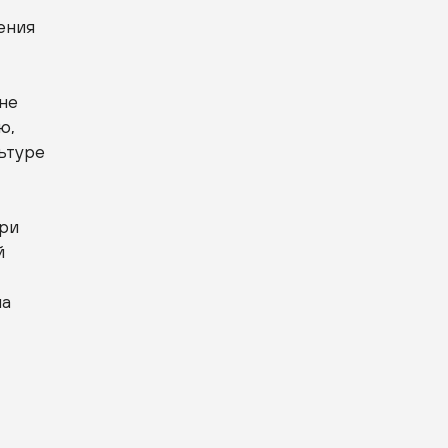
ения
не
ю,
ьтуре
Три
й
ла