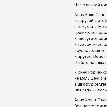
Что в личной жи
Анна Валл. Рань
из друзей, дете
я езжу одна. Но
громко, но чере
и наступает оди
и
тихие-тихие
ра
трудно дышать. 
и другие. Выдох
Люблю ночные п
Ирина Родченко.
не малышечка и 
в шкафу дремлет
Впереди — июль 
Анна Ковш. Съез
Все достопримеч