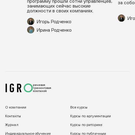
программу прошли сотни управленцев,
за собо
занимающих сейчас высокие
должности в своих компаниях.
Иго
Игорь Родченко
Ирина Родченко
речевая
тренинговая
компания
О компании
Все курсы
Контакты
Курсы по аргументации
Журнал
Курсы по риторике
Индивидуальное обучение
Курсы по публичным