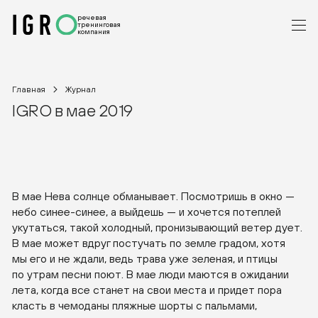
речевая
тренинговая
компания
Главная
Журнал
IGRO в мае 2019
В мае Нева солнце обманывает. Посмотришь в окно —
небо
синее-синее
, а выйдешь — и хочется потеплей
укутаться, такой холодный, пронизывающий ветер дует.
В мае может вдруг постучать по земле градом, хотя
мы его и не ждали, ведь трава уже зеленая, и птицы
по утрам песни поют. В мае люди маются в ожидании
лета, когда все станет на свои места и придет пора
класть в чемоданы пляжные шорты с пальмами,