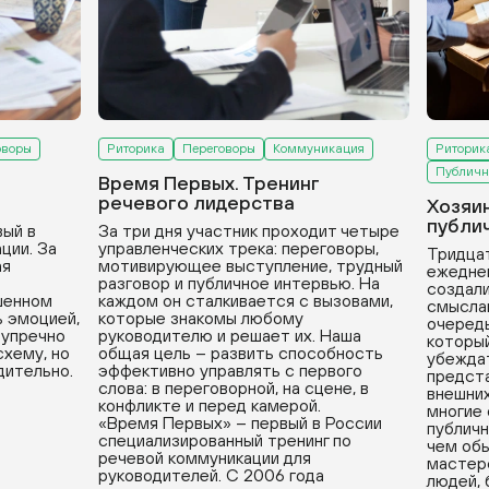
оворы
Риторика
Переговоры
Коммуникация
Риторик
Публичн
Время Первых. Тренинг
речевого лидерства
Хозяи
публи
вый в
За три дня участник проходит четыре
ции. За
управленческих трека: переговоры,
Тридцат
ая
мотивирующее выступление, трудный
ежедне
разговор и публичное интервью. На
создали
ушенном
каждом он сталкивается с вызовами,
смыслам
ь эмоцией,
которые знакомы любому
очередь
зупречно
руководителю и решает их. Наша
который
хему, но
общая цель – развить способность
убеждат
дительно.
эффективно управлять с первого
предста
слова: в переговорной, на сцене, в
внешних
конфликте и перед камерой.
многие
«Время Первых» – первый в России
публичн
специализированный тренинг по
чем обы
речевой коммуникации для
мастерс
руководителей. С 2006 года
людей, 