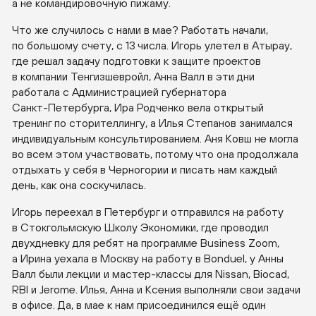
а не командировочную пижаму.
Что же случилось с нами в мае? Работать начали,
по большому счету, с 13 числа. Игорь улетел в Атырау,
где решал задачу подготовки к защите проектов
в компании Тенгизшевройл, Анна Валл в эти дни
работала с Администрацией губернатора
Санкт-Петербурга
, Ира Родченко вела открытый
тренинг по сторителлингу, а Илья Степанов занимался
индивидуальным консультированием. Аня Ковш не могла
во всем этом участвовать, потому что она продолжала
отдыхать у себя в Черногории и писать нам каждый
день, как она соскучилась.
Игорь переехал в Петербург и отправился на работу
в Стокгольмскую Школу Экономики, где проводил
двухдневку для ребят на программе Business Zoom,
а Ирина уехала в Москву на работу в Bonduel, у Анны
Валл были лекции и
мастер-классы
для Nissan, Biocad,
RBI и Jerome. Илья, Анна и Ксения выполняли свои задачи
в офисе. Да, в мае к нам присоединился ещё один