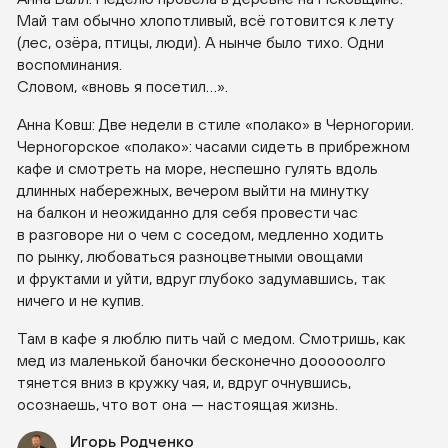
Май там обычно хлопотливый, всё готовится к лету
(лес, озёра, птицы, люди). А нынче было тихо. Одни
воспоминания.
Словом, «вновь я посетил…».
Анна Ковш: Две недели в стиле «полако» в Черногории.
Черногорское «полако»: часами сидеть в прибрежном
кафе и смотреть на море, неспешно гулять вдоль
длинных набережных, вечером выйти на минутку
на балкон и неожиданно для себя провести час
в разговоре ни о чем с соседом, медленно ходить
по рынку, любоваться разноцветными овощами
и фруктами и уйти, вдруг глубоко задумавшись, так
ничего и не купив.
Там в кафе я люблю пить чай с медом. Смотришь, как
мед из маленькой баночки бесконечно доооооолго
тянется вниз в кружку чая, и, вдруг очнувшись,
осознаешь, что вот она — настоящая жизнь.
Игорь Родченко