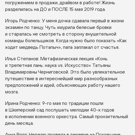
погружением в продажи, драйвом в работе! Жизнь
разделилась на ДО и ПОСЛЕ 15 мая 2019 года.
Игорь Родченко: У меня дочка сдавала первый в жизни
экзамен по танцу. Чуть хмурила белесые бровки
и старалась не смотреть в сторону внушительной
команды болельщиков. Когда нужно было показать «Как
ходит медведь Потапыч», папа заплакал от счастья.
Илья Степанов: Метафизическая лекция «Конь
и трепетная лань: наука vs. Искусство» Татьяны
Владимировны Черниговской. Это было увлекательное
путешествие в интереснейший мир разнообразных
предположений и идей, объясняющих работу нашего
мозга.
Ирина Родченко:
9-го
мая по традиции пошли
в Шкиперский сад послушать мелодии
40-х
годов
в исполнении военного оркестра. Самый пронзительный
день месяца.
Анна Валл: Неделю провела в деревне на Псковщине.