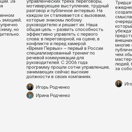
ции. За
управленческих трека: переговоры,
Тридцат
ая
мотивирующее выступление, трудный
ежедне
разговор и публичное интервью. На
создали
ушенном
каждом он сталкивается с вызовами,
смыслам
ь эмоцией,
которые знакомы любому
очередь
зупречно
руководителю и решает их. Наша
который
хему, но
общая цель – развить способность
убеждат
дительно.
эффективно управлять с первого
предста
слова: в переговорной, на сцене, в
внешних
конфликте и перед камерой.
многие
«Время Первых» – первый в России
публичн
специализированный тренинг по
чем обы
речевой коммуникации для
мастерс
руководителей. С 2006 года
людей, 
программу прошли сотни управленцев,
за собо
занимающих сейчас высокие
должности в своих компаниях.
Иго
Игорь Родченко
Ирина Родченко