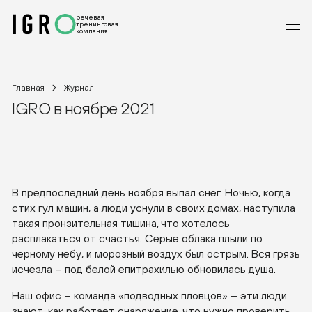
речевая
тренинговая
компания
Главная
Журнал
IGRO в ноябре 2021
В предпоследний день ноября выпал снег. Ночью, когда
стих гул машин, а люди уснули в своих домах, наступила
такая пронзительная тишина, что хотелось
расплакаться от счастья. Серые облака плыли по
черному небу, и морозный воздух был острым. Вся грязь
исчезла – под белой епитрахилью обновилась душа.
Наш офис – команда «подводных пловцов» – эти люди
знают, как работает снаряжение, что нужно проверить