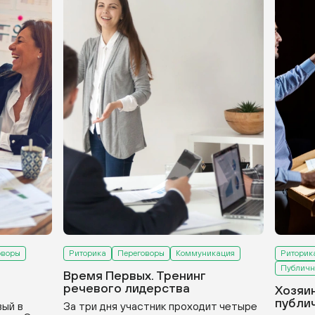
оворы
Риторика
Переговоры
Коммуникация
Риторик
Публичн
Время Первых. Тренинг
речевого лидерства
Хозяи
публи
вый в
За три дня участник проходит четыре