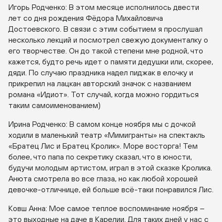
Игорь Родченко: В этом месяце исполнилось двести
лет со дня рождения Фёдора Михайловича
Достоевского. В связи с этим событием я прослушал
несколько лекций и посмотрел свежую документалку о
его творчестве. Он до такой степени мне родной, что
кажется, будто речь идет о памяти дедушки или, скорее,
дяди. По случаю праздника надел пиджак в елочку и
прикрепил на лацкан авторский значок с названием
романа «Идиот». Тот случай, когда можно гордиться
таким самоименованием)
Ирина Родченко: В самом конце ноября мы с дочкой
ходили в маленький театр «Мимигранты» на спектакль
«Братец Лис и Братец Кролик». Море восторга! Тем
более, что папа по секретику сказал, что в юности,
будучи молодым артистом, играл в этой сказке Кролика.
Анюта смотрела во все глаза, но как любой хорошей
девочке-отличнице, ей больше всё-таки понравился Лис.
Ковш Анна: Мое самое теплое воспоминание ноября –
это выходные на даче в Карелии. Для таких дней у нас с