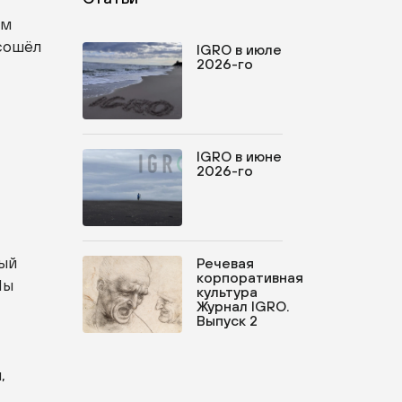
ем
 сошёл
IGRO в июле
2026-го
IGRO в июне
2026-го
ный
Речевая
корпоративная
Мы
культура
Журнал IGRO.
Выпуск 2
,