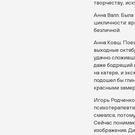
творчеству, иск
Анна Валл. Была
цикличности: вр
безличной.
Анна Ковш. Пое
выходные октябр
удачно сложивши
даже бодрящий 
на катере, и экс
подошел бы глин
красными заме
Игорь Родченко
психотерапевти
смеялся, потому
Сейчас понимаю,
изображения. Ди