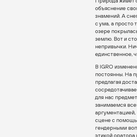
Природа живёт с
объяснение сво
знамений. А сне
с ума, а просто 
озере покрылась
землю. Вот и ст
непривычки. Нич
единственное, ч
В IGRO изменен
постоянны. На 
предлагая дост
сосредотачивает
для нас предмет
занимаемся все
аргументацией, 
сцене с помощь
гендерными воп
этикой оратора 