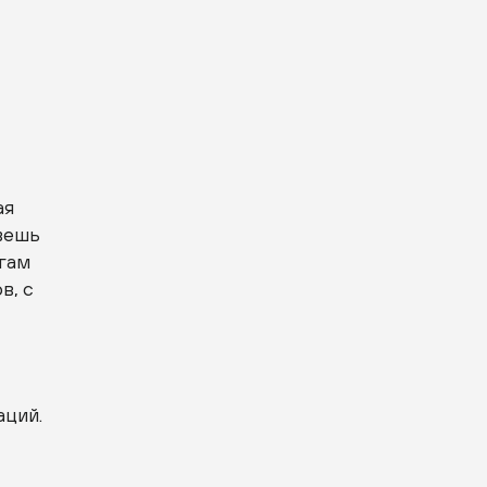
,
ая
вешь
ргам
в, с
аций.