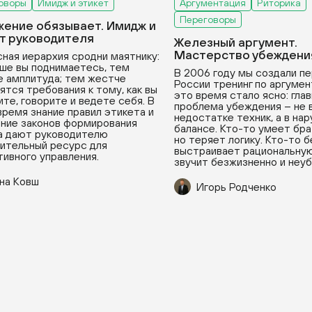
оворы
Имидж и этикет
Аргументация
Риторика
Переговоры
ение обязывает. Имидж и
т руководителя
Железный аргумент.
Мастерство убеждени
ная иерархия сродни маятнику:
ше вы поднимаетесь, тем
В 2006 году мы создали пе
 амплитуда; тем жестче
России тренинг по аргумен
ятся требования к тому, как вы
это время стало ясно: гла
ите, говорите и ведете себя. В
проблема убеждения – не 
время знание правил этикета и
недостатке техник, а в на
ние законов формирования
балансе. Кто-то умеет бра
а дают руководителю
но теряет логику. Кто-то 
ительный ресурс для
выстраивает рациональную
ивного управления.
звучит безжизненно и неу
на Ковш
Игорь Родченко