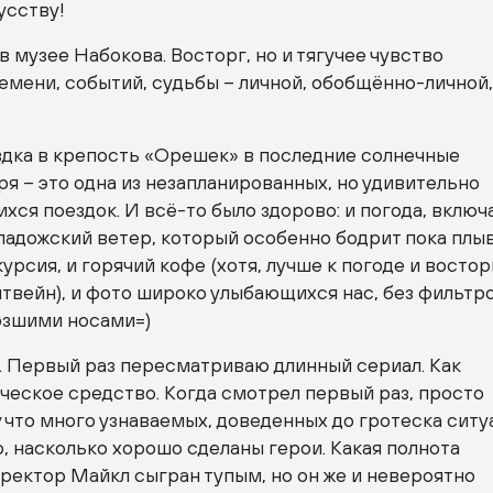
усству!
 в музее Набокова. Восторг, но и тягучее чувство
емени, событий, судьбы – личной, обобщённо-личной
здка в крепость «Орешек» в последние солнечные
я – это одна из незапланированных, но удивительно
хся поездок. И всё-то было здорово: и погода, включ
ладожский ветер, который особенно бодрит пока плы
курсия, и горячий кофе (хотя, лучше к погоде и восто
твейн), и фото широко улыбающихся нас, без фильтро
рзшими носами=)
. Первый раз пересматриваю длинный сериал. Как
ческое средство. Когда смотрел первый раз, просто
 что много узнаваемых, доведенных до гротеска ситу
 насколько хорошо сделаны герои. Какая полнота
ректор Майкл сыгран тупым, но он же и невероятно