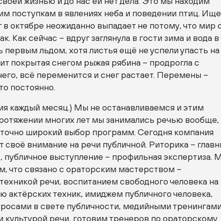
воей жизнью и до нас ей нет дела. Это мы находим
им поступкам в явлениях неба и поведении птиц. Ищ
г в октябре неожиданно выпадает не потому, что мир
так. Как сейчас – вдруг заглянула в гости зима и вода в
 первым льдом, хотя листья ещё не успели упасть на
оит покрытая снегом рыжая рябина – продрогла с
его, всё переменится и снег растает. Перемены –
то постоянно.
ия каждый месяц.) Мы не останавливаемся и этим
протяжении многих лет мы занимались речью вообще,
аточно широкий выбор программ. Сегодня компания
 своё внимание на речи публичной. Риторика – глав
, публичное выступление – профильная экспертиза. 
м, что связано с ораторским мастерством –
техникой речи, воспитанием свободного человека на
ю актёрских техник, имиджем публичного человека,
росами в свете публичности, медийными тренингами
и культурой речи, готовим тренеров по ораторскому