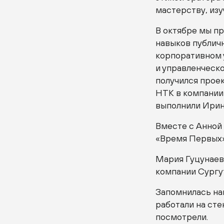
мастерству, из
В октябре мы п
навыков публичн
корпоративном 
и управленческ
получился проек
НТК в компании
выполнили Ирин
Вместе с Анной
«Время Первых»
Мария Гуцунаева
компании Сургу
Запомнилась на
работали на сте
посмотрели.