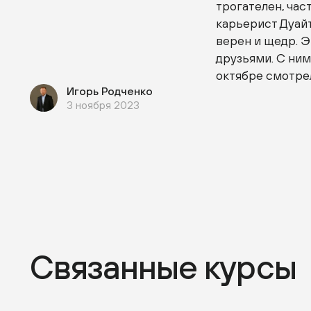
трогателен, час
карьерист Дуайт
верен и щедр. 
друзьями. С ним
октябре смотрел
Игорь Родченко
3 ноября 2023
Связанные курсы