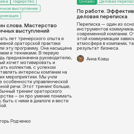
рика
Лидерство
Онлайн
Деловая перепис
ичное выступление
По работе. Эффектив
уникация
деловая переписка
Переписка — один из осн
ин слова. Мастерство
инструментов коммуникац
ичных выступлений
современной компании. О
ать лет тренерского опыта и
этой коммуникации зависи
евной ораторской практики
атмосфера в компании, та
ли эту программу. Она насыщена
результат бизнеса.
ами и техниками. В первую
дь предназначена руководителю,
Анна Ковш
ый хочет мотивировать и
ать коллектив, с успехом
тавлять интересы компании на
их мероприятиях. Мы учли
е особенности управленческой
чной речи. Этот тренинг больше,
бычный тренинг ораторского
рства – он про умение понимать
, быть с ними в диалоге и вести
бой.
горь Родченко