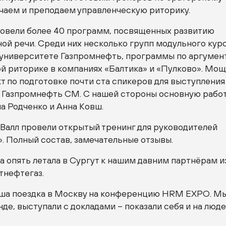
учаем и преподаем управленческую риторику.
ровели более 40 программ, посвященных развитию
ой речи. Среди них несколько групп модульного курс
университете Газпромнефть, программы по аргумен
ой риторике в компаниях «Балтика» и «Пулково». Мо
т по подготовке почти ста спикеров для выступления
 Газпромнефть СМ. С нашей стороны основную рабо
а Родченко и Анна Ковш.
 Валл провели открытый тренинг для руководителей
. Полный состав, замечательные отзывы.
 опять летала в Сургут к нашим давним партнёрам и
тнефтегаз.
ша поездка в Москву на конференцию HRM EXPO. М
нде, выступали с докладами – показали себя и на люд