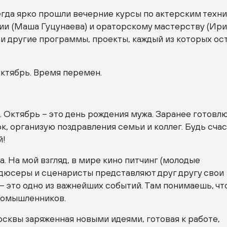
егда ярко прошли вечерние курсы по актерским техн
ии (Маша Гуцунаева) и ораторскому мастерству (Ир
 и другие программы, проекты, каждый из которых ос
октябрь. Время перемен.
 Октябрь – это день рождения мужа. Заранее готовл
, организую поздравления семьи и коллег. Будь сча
й!
. На мой взгляд, в мире кино питчинг (молодые
дюсеры и сценаристы представляют друг другу свои
– это одно из важнейших событий. Там понимаешь, что
номышленников.
сквы заряженная новыми идеями, готовая к работе,