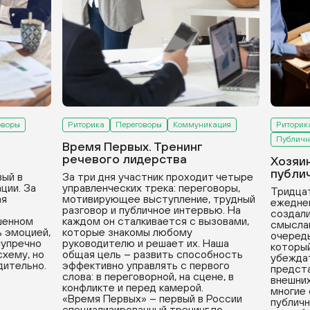
оворы
Риторика
Переговоры
Коммуникация
Риторик
Публичн
Время Первых. Тренинг
речевого лидерства
Хозяи
публи
вый в
За три дня участник проходит четыре
ции. За
управленческих трека: переговоры,
Тридцат
ая
мотивирующее выступление, трудный
ежедне
разговор и публичное интервью. На
создали
ушенном
каждом он сталкивается с вызовами,
смыслам
ь эмоцией,
которые знакомы любому
очередь
зупречно
руководителю и решает их. Наша
который
хему, но
общая цель – развить способность
убеждат
дительно.
эффективно управлять с первого
предста
слова: в переговорной, на сцене, в
внешних
конфликте и перед камерой.
многие
«Время Первых» – первый в России
публичн
специализированный тренинг по