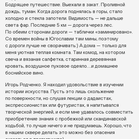
Бодрящее путешествие. Выехали в закат. Проливной
дождь, туман. Когда дорога поднялась в горы, стало
холодно и стекла запотели. Видимость — не дальше
света фар. Последние 5 км — дорога через лес.
По обеим сторонам дороги — таблички «заминировано».
Со времен войны в Югославии там мины, поэтому
с дороги лучше не сворачивать:) А дома — только для
меня уютная теплая комната. Там комод, на котором
свеча и вязаная салфетка, старинная деревянная
кровать, воздушное пуховое одеяло….и домашнее
боснийское вино.
Игорь Родченко. Я находил удовольствие в изучении
истории искусства. Пусть это лишь скольжение
по поверхности, но слушая лекции о дадаистах,
экспрессионистах или футуристах, я напитывался
творческой энергией, и если мне удавалось совместить
приобретение знания с пробежкой или скандинавской
ходьбой, то лучше ничего и не придумаешь. Хорошо, что
в нашем сквере делать это можно без опасения