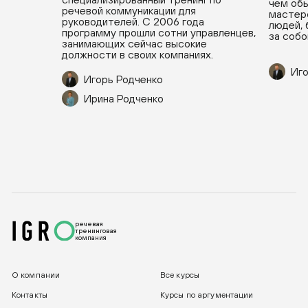
чем обы
речевой коммуникации для
мастерс
руководителей. С 2006 года
людей, 
программу прошли сотни управленцев,
за собо
занимающих сейчас высокие
должности в своих компаниях.
Иго
Игорь Родченко
Ирина Родченко
речевая
тренинговая
компания
О компании
Все курсы
Контакты
Курсы по аргументации