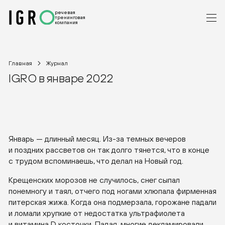
речевая
тренинговая
компания
Главная
Журнал
IGRO в январе 2022
Январь — длинный месяц.
Из-за
темных вечеров
и поздних рассветов он так долго тянется, что в конце
с трудом вспоминаешь, что делал на Новый год.
Крещенских морозов не случилось, снег сыпал
понемногу и таял, отчего под ногами хлюпала фирменная
питерская жижа. Когда она подмерзала, горожане падали
и ломали хрупкие от недостатка ультрафиолета
и витамина D косточки. Падая, многие декламировали