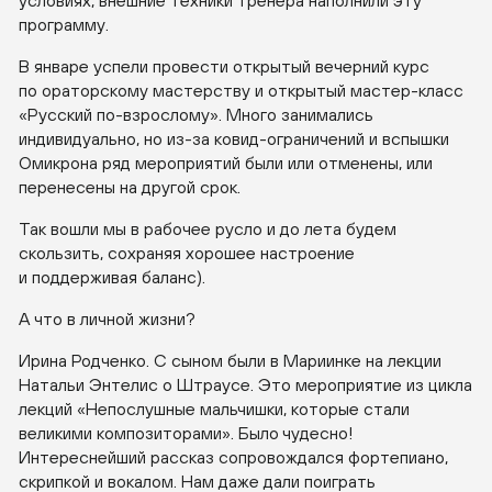
условиях, внешние техники тренера наполнили эту
программу.
В январе успели провести открытый вечерний курс
по ораторскому мастерству и открытый
мастер-класс
«Русский
по-взрослому
». Много занимались
индивидуально, но
из-за
ковид-ограничений
и вспышки
Омикрона ряд мероприятий были или отменены, или
перенесены на другой срок.
Так вошли мы в рабочее русло и до лета будем
скользить, сохраняя хорошее настроение
и поддерживая баланс).
А что в личной жизни?
Ирина Родченко. С сыном были в Мариинке на лекции
Натальи Энтелис о Штраусе. Это мероприятие из цикла
лекций «Непослушные мальчишки, которые стали
великими композиторами». Было чудесно!
Интереснейший рассказ сопровождался фортепиано,
скрипкой и вокалом. Нам даже дали поиграть