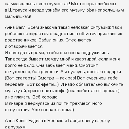
на музыкальных инструментах! Мы теперь влюблены
в Штрауса и везде узнаём его музыку. Ура непослушным
мальчишкам!
Анна Валл. Всем знакома такая неловкая ситуация: твой
ребёнок не кидается с радостью в объятия приехавших
родственников. Забыл он их. Стесняется
и отворачивается.
И надо дать время, чтобы они снова подружились.
Так всегда бывает между мной и квартирой, если меня
долго не было. Она забывает меня. Смотрит
отчуждённо, без радости. А я суечусь, достаю подарки
(Вот скатерть! Смотри — как раз! Вот сувениры тебе
передали! Вот конфеты…). И надо обязательно включить
музыку ей, приготовить кофе (она любит этот аромат),
и не плакать. Всё хорошо.
В январе я вернулась из почти трёхмесячного
отсутствия. Уже снова как дома)
Анна Ковш. Ездила в Боснию и Герцеговину на дачу
к друзьям.