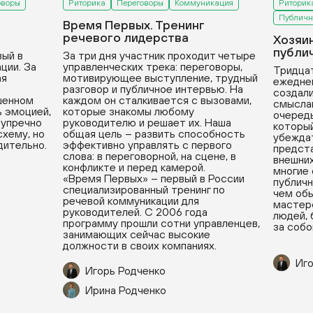
оворы
Риторика
Переговоры
Коммуникация
Риторик
Публичн
Время Первых. Тренинг
речевого лидерства
Хозяи
публи
вый в
За три дня участник проходит четыре
ции. За
управленческих трека: переговоры,
Тридцат
ая
мотивирующее выступление, трудный
ежедне
разговор и публичное интервью. На
создали
ушенном
каждом он сталкивается с вызовами,
смыслам
ь эмоцией,
которые знакомы любому
очередь
зупречно
руководителю и решает их. Наша
который
хему, но
общая цель – развить способность
убеждат
дительно.
эффективно управлять с первого
предста
слова: в переговорной, на сцене, в
внешних
конфликте и перед камерой.
многие
«Время Первых» – первый в России
публичн
специализированный тренинг по
чем обы
речевой коммуникации для
мастерс
руководителей. С 2006 года
людей, 
программу прошли сотни управленцев,
за собо
занимающих сейчас высокие
должности в своих компаниях.
Иго
Игорь Родченко
Ирина Родченко