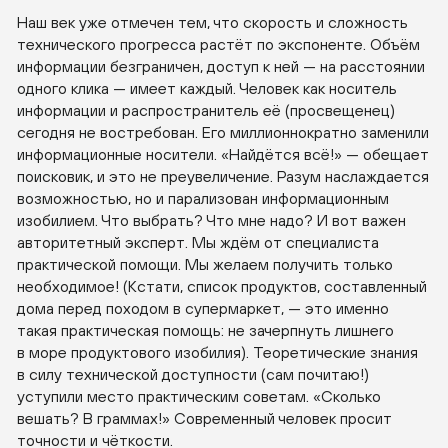
Наш век уже отмечен тем, что скорость и сложность
технического прогресса растёт по экспоненте. Объём
информации безграничен, доступ к ней — на расстоянии
одного клика — имеет каждый. Человек как носитель
информации и распространитель её (просвещенец)
сегодня не востребован. Его миллионнократно заменили
информационные носители. «Найдётся всё!» — обещает
поисковик, и это не преувеличение. Разум наслаждается
возможностью, но и парализован информационным
изобилием. Что выбрать? Что мне надо? И вот важен
авторитетный эксперт. Мы ждём от специалиста
практической помощи. Мы желаем получить только
необходимое! (Кстати, список продуктов, составленный
дома перед походом в супермаркет, — это именно
такая практическая помощь: не зачерпнуть лишнего
в море продуктового изобилия). Теоретические знания
в силу технической доступности (сам почитаю!)
уступили место практическим советам. «Сколько
вешать? В граммах!» Современный человек просит
точности и чёткости.