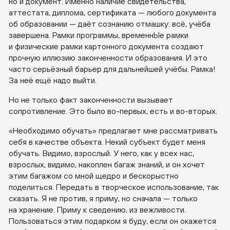
но и документ. Именно наличие свидетельства,
аттестата, диплома, сертификата — любого документа
об образовании — даёт сознанию отмашку: всё, учёба
завершена. Рамки программы, временнЫе рамки
и физические рамки картонного документа создают
прочную иллюзию законченности образования. И это
часто серьёзный барьер для дальнейшей учёбы. Рамка!
За неё ещё надо выйти.
Но не только факт законченности вызывает
сопротивление. Это было
во-первых
, есть и
во-вторых
.
«Необходимо обучать» предлагает мне рассматривать
себя в качестве объекта. Некий субъект будет меня
обучать. Видимо, взрослый. У него, как у всех нас,
взрослых, видимо, накоплен багаж знаний, и он хочет
этим багажом со мной щедро и бескорыстно
поделиться. Передать в творческое использование, так
сказать. Я не против, я приму, но сначала — только
на хранение. Приму к сведению, из вежливости.
Пользоваться этим подарком я буду, если он окажется