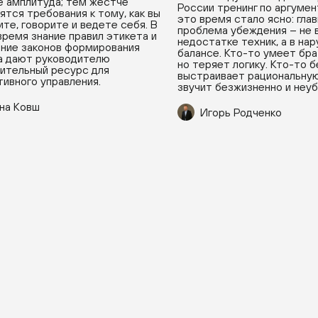
 амплитуда; тем жестче
России тренинг по аргумен
ятся требования к тому, как вы
это время стало ясно: гла
ите, говорите и ведете себя. В
проблема убеждения – не 
время знание правил этикета и
недостатке техник, а в на
ние законов формирования
балансе. Кто-то умеет бра
а дают руководителю
но теряет логику. Кто-то 
ительный ресурс для
выстраивает рациональную
ивного управления.
звучит безжизненно и неу
на Ковш
Игорь Родченко