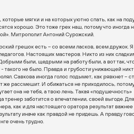
 которые мягки и на которых уютно спать, как на под
сятся хорошо. Это тоже грех наш, потому что иногда 
ой». Митрополит Антоний Сурожский.
рский грешок есть – со всеми ласков, всем дружок. Я
едагогов. Настоящих мастеров. Никто из них сладки
 Добрыми были, щедрыми на работу были, а вот так, чт
» - такого не было. Правда и грубости унижающей никт
волял. Савкова иногда голос подымет, как рявкнет – с
ут же рассмешит. И обижаться не приходилось, потому
угает она не тебя, а твою лень. Такая «подушечность»
да тренер заботится о впечатлении, своей выгоде. Дл
ера, как и для настоящего оратора результат важнее
зультату иначе как правдой не придешь. А правду гов
инге очень трудно.