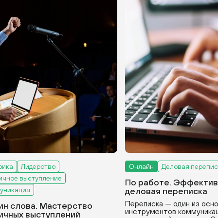
рика
Лидерство
Онлайн
Деловая перепис
ичное выступление
По работе. Эффектив
уникация
деловая переписка
Переписка — один из осн
ин слова. Мастерство
инструментов коммуникац
ичных выступлений