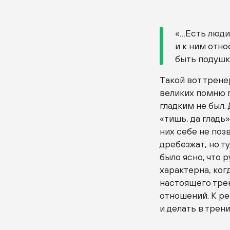
«…Есть люди,
и к ним отно
быть подушк
Такой вот трене
великих помню п
гладким не был.
«тишь, да гладь
них себе не поз
дребезжат, но т
было ясно, что р
характерна, ког
настоящего трен
отношений. К ре
и делать в трен