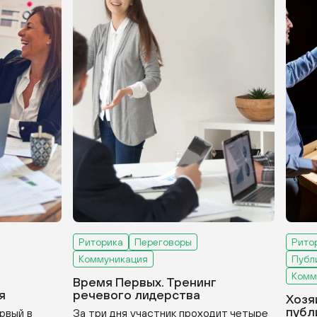
Риторика
Переговоры
Рито
Коммуникация
Публ
Комм
Время Первых. Тренинг
я
речевого лидерства
Хозя
публ
рвый в
За три дня участник проходит четыре