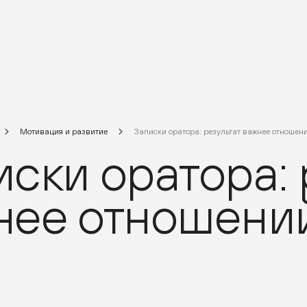
Мотивация и развитие
Записки оратора: результат важнее отношен
ски оратора: 
нее отношени