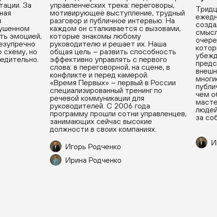
тации. За
управленческих трека: переговоры,
Тридц
вная
мотивирующее выступление, трудный
ежедн
в
разговор и публичное интервью. На
созда
рушенном
каждом он сталкивается с вызовами,
смысл
ть эмоцией,
которые знакомы любому
очере
безупречно
руководителю и решает их. Наша
котор
 схему, но
общая цель – развить способность
убежд
бедительно.
эффективно управлять с первого
предс
слова: в переговорной, на сцене, в
внешн
конфликте и перед камерой.
многи
«Время Первых» – первый в России
публи
специализированный тренинг по
чем о
речевой коммуникации для
масте
руководителей. С 2006 года
людей
программу прошли сотни управленцев,
за со
занимающих сейчас высокие
должности в своих компаниях.
И
Игорь Родченко
Ирина Родченко