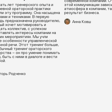
современной компании. О
ать лет тренерского опыта и
этой коммуникации зависи
евной ораторской практики
атмосфера в компании, та
ли эту программу. Она насыщена
результат бизнеса.
ами и техниками. В первую
дь предназначена руководителю,
Анна Ковш
ый хочет мотивировать и
ать коллектив, с успехом
тавлять интересы компании на
их мероприятиях. Мы учли
е особенности управленческой
чной речи. Этот тренинг больше,
бычный тренинг ораторского
рства – он про умение понимать
, быть с ними в диалоге и вести
бой.
горь Родченко