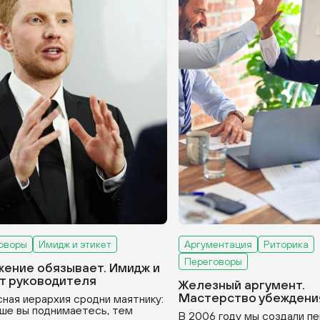
оворы
Имидж и этикет
Аргументация
Риторика
Переговоры
ение обязывает. Имидж и
т руководителя
Железный аргумент.
Мастерство убеждени
ная иерархия сродни маятнику:
ше вы поднимаетесь, тем
В 2006 году мы создали пе