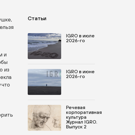
Статьи
ушке,
нельзя
IGRO в июле
2026-го
м и
обы
о из
IGRO в июне
2026-го
текла
 что
я
Речевая
корпоративная
орить
культура
Журнал IGRO.
Выпуск 2