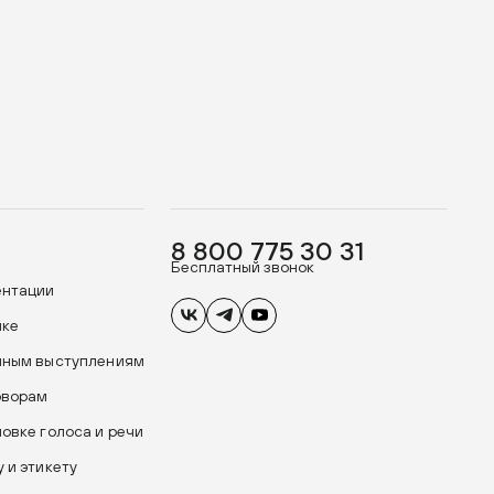
8 800 775 30 31
Бесплатный звонок
ентации
ике
чным выступлениям
оворам
новке голоса и речи
 и этикету