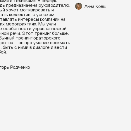
ами и техниками. В первую
дь предназначена руководителю,
Анна Ковш
ый хочет мотивировать и
ать коллектив, с успехом
тавлять интересы компании на
их мероприятиях. Мы учли
е особенности управленческой
чной речи. Этот тренинг больше,
бычный тренинг ораторского
рства – он про умение понимать
, быть с ними в диалоге и вести
бой.
горь Родченко