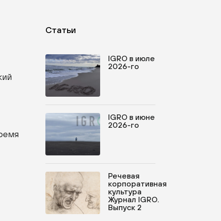
Статьи
IGRO в июле
2026-го
кий
IGRO в июне
2026-го
время
Речевая
корпоративная
культура
Журнал IGRO.
Выпуск 2