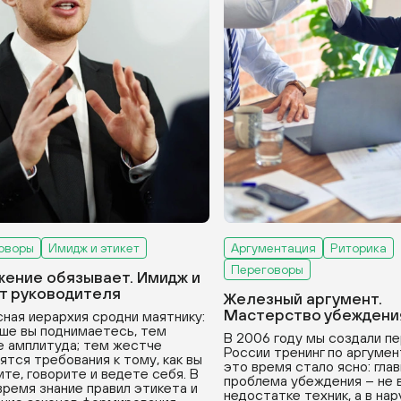
оворы
Имидж и этикет
Аргументация
Риторика
Переговоры
ение обязывает. Имидж и
т руководителя
Железный аргумент.
Мастерство убеждени
ная иерархия сродни маятнику:
ше вы поднимаетесь, тем
В 2006 году мы создали пе
 амплитуда; тем жестче
России тренинг по аргумен
ятся требования к тому, как вы
это время стало ясно: гла
ите, говорите и ведете себя. В
проблема убеждения – не 
время знание правил этикета и
недостатке техник, а в на