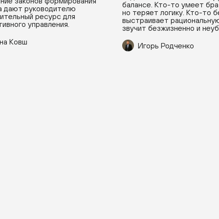
ние законов формирования
балансе. Кто-то умеет бра
а дают руководителю
но теряет логику. Кто-то 
ительный ресурс для
выстраивает рациональную
ивного управления.
звучит безжизненно и неу
на Ковш
Игорь Родченко