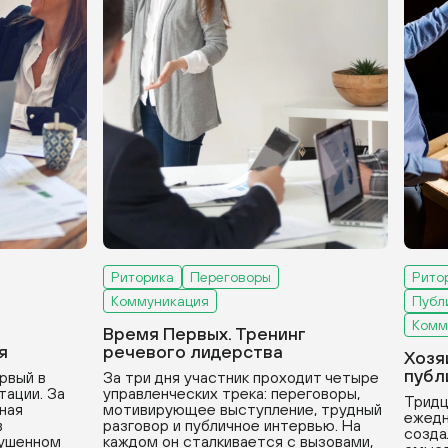
Риторика
Переговоры
Рито
Коммуникация
Публ
Комм
Время Первых. Тренинг
я
речевого лидерства
Хозя
публ
рвый в
За три дня участник проходит четыре
тации. За
управленческих трека: переговоры,
Тридц
вная
мотивирующее выступление, трудный
ежедн
в
разговор и публичное интервью. На
созда
рушенном
каждом он сталкивается с вызовами,