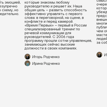
смысл
ть эмоцией,
которые знакомы любому
очере
безупречно
руководителю и решает их. Наша
котор
 схему, но
общая цель – развить способность
убежд
бедительно.
эффективно управлять с первого
предс
слова: в переговорной, на сцене, в
внешн
конфликте и перед камерой.
многи
«Время Первых» – первый в России
публи
специализированный тренинг по
чем о
речевой коммуникации для
масте
руководителей. С 2006 года
людей
программу прошли сотни управленцев,
за со
занимающих сейчас высокие
должности в своих компаниях.
И
Игорь Родченко
Ирина Родченко