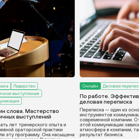
рика
Лидерство
Онлайн
Деловая перепис
ичное выступление
По работе. Эффектив
уникация
деловая переписка
Переписка — один из осн
ин слова. Мастерство
инструментов коммуникац
ичных выступлений
современной компании. О
ать лет тренерского опыта и
этой коммуникации зависи
евной ораторской практики
атмосфера в компании, та
ли эту программу. Она насыщена
результат бизнеса.