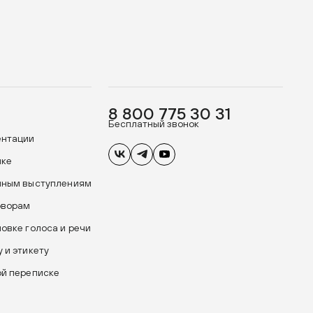
8 800 775 30 31
Бесплатный звонок
ентации
ике
чным выступлениям
оворам
новке голоса и речи
 и этикету
ой переписке