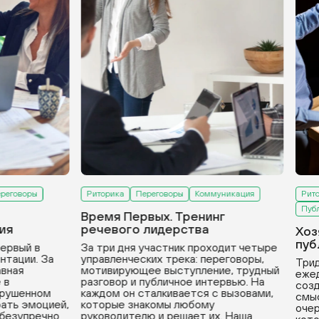
еговоры
Риторика
Переговоры
Коммуникация
Ритор
Публи
Время Первых. Тренинг
я
речевого лидерства
Хозя
публ
рвый в
За три дня участник проходит четыре
тации. За
управленческих трека: переговоры,
Тридц
вная
мотивирующее выступление, трудный
ежедн
в
разговор и публичное интервью. На
созда
рушенном
каждом он сталкивается с вызовами,
смысл
ть эмоцией,
которые знакомы любому
очере
безупречно
руководителю и решает их. Наша