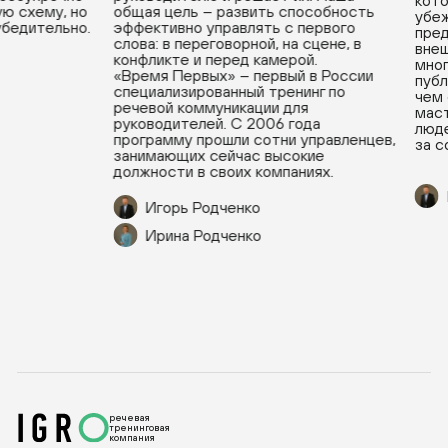
котор
 схему, но
общая цель – развить способность
убежд
бедительно.
эффективно управлять с первого
предс
слова: в переговорной, на сцене, в
внешн
конфликте и перед камерой.
многи
«Время Первых» – первый в России
публи
специализированный тренинг по
чем о
речевой коммуникации для
масте
руководителей. С 2006 года
людей
программу прошли сотни управленцев,
за со
занимающих сейчас высокие
должности в своих компаниях.
И
Игорь Родченко
Ирина Родченко
речевая
тренинговая
компания