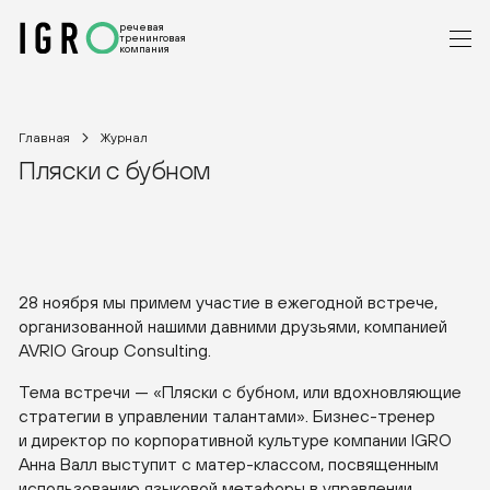
речевая
тренинговая
компания
Главная
Журнал
Пляски с бубном
28 ноября мы примем участие в ежегодной встрече,
организованной нашими давними друзьями, компанией
AVRIO Group Consulting.
Тема встречи — «Пляски с бубном, или вдохновляющие
стратегии в управлении талантами».
Бизнес-тренер
и директор по корпоративной культуре компании IGRO
Анна Валл выступит с
матер-классом
, посвященным
использованию языковой метафоры в управлении