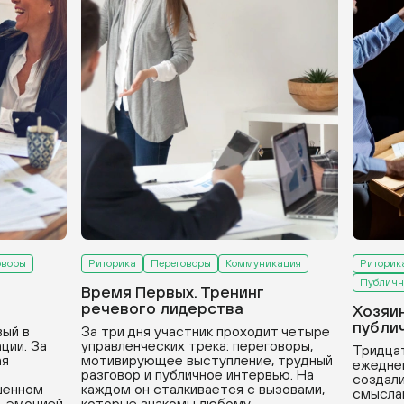
оворы
Риторика
Переговоры
Коммуникация
Риторик
Публичн
Время Первых. Тренинг
речевого лидерства
Хозяи
публи
вый в
За три дня участник проходит четыре
ции. За
управленческих трека: переговоры,
Тридцат
ая
мотивирующее выступление, трудный
ежедне
разговор и публичное интервью. На
создали
ушенном
каждом он сталкивается с вызовами,
смыслам
ь эмоцией,
которые знакомы любому