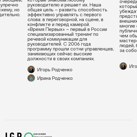
очередь
зупречно
руководителю и решает их. Наша
который
хему, но
общая цель – развить способность
убеждат
дительно.
эффективно управлять с первого
предста
слова: в переговорной, на сцене, в
внешних
конфликте и перед камерой.
многие
«Время Первых» – первый в России
публичн
специализированный тренинг по
чем обы
речевой коммуникации для
мастерс
руководителей. С 2006 года
людей, 
программу прошли сотни управленцев,
за собо
занимающих сейчас высокие
должности в своих компаниях.
Иго
Игорь Родченко
Ирина Родченко
речевая
тренинговая