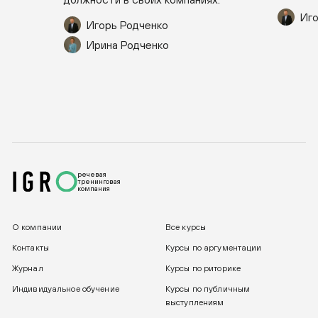
Иго
Игорь Родченко
Ирина Родченко
речевая
тренинговая
компания
О компании
Все курсы
Контакты
Курсы по аргументации
Журнал
Курсы по риторике
Индивидуальное обучение
Курсы по публичным
выступлениям