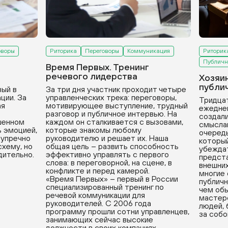
оворы
Риторика
Переговоры
Коммуникация
Риторик
Публичн
Время Первых. Тренинг
речевого лидерства
Хозяи
публи
вый в
За три дня участник проходит четыре
ции. За
управленческих трека: переговоры,
Тридцат
ая
мотивирующее выступление, трудный
ежедне
разговор и публичное интервью. На
создали
ушенном
каждом он сталкивается с вызовами,
смыслам
ь эмоцией,
которые знакомы любому
очередь
зупречно
руководителю и решает их. Наша
который
хему, но
общая цель – развить способность
убеждат
дительно.
эффективно управлять с первого
предста
слова: в переговорной, на сцене, в
внешних
конфликте и перед камерой.
многие
«Время Первых» – первый в России
публичн
специализированный тренинг по
чем обы
речевой коммуникации для
мастерс
руководителей. С 2006 года
людей, 
программу прошли сотни управленцев,
за собо
занимающих сейчас высокие
должности в своих компаниях.