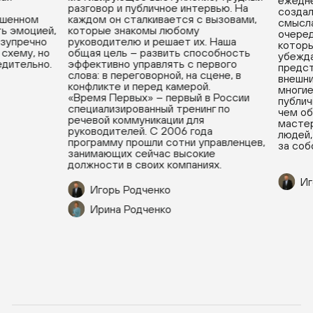
ежедне
разговор и публичное интервью. На
создал
ушенном
каждом он сталкивается с вызовами,
смысла
ь эмоцией,
которые знакомы любому
очеред
езупречно
руководителю и решает их. Наша
которы
схему, но
общая цель – развить способность
убежда
дительно.
эффективно управлять с первого
предст
слова: в переговорной, на сцене, в
внешни
конфликте и перед камерой.
многие
«Время Первых» – первый в России
публичн
специализированный тренинг по
чем об
речевой коммуникации для
мастер
руководителей. С 2006 года
людей, 
программу прошли сотни управленцев,
за собо
занимающих сейчас высокие
должности в своих компаниях.
Иг
Игорь Родченко
Ирина Родченко