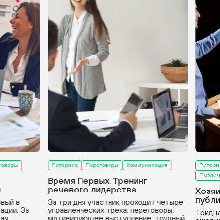
оворы
Риторика
Переговоры
Коммуникация
Риторик
Публичн
Время Первых. Тренинг
речевого лидерства
Хозяи
публи
вый в
За три дня участник проходит четыре
ации. За
управленческих трека: переговоры,
Тридца
ая
мотивирующее выступление, трудный