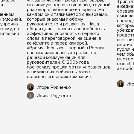
Тридцат
ая
мотивирующее выступление, трудный
ежедне
разговор и публичное интервью. На
создали
ушенном
каждом он сталкивается с вызовами,
смыслам
ь эмоцией,
которые знакомы любому
очередь
зупречно
руководителю и решает их. Наша
который
хему, но
общая цель – развить способность
убеждат
дительно.
эффективно управлять с первого
предста
слова: в переговорной, на сцене, в
внешних
конфликте и перед камерой.
многие
«Время Первых» – первый в России
публичн
специализированный тренинг по
чем обы
речевой коммуникации для
мастерс
руководителей. С 2006 года
людей, 
программу прошли сотни управленцев,
за собо
занимающих сейчас высокие
должности в своих компаниях.
Иго
Игорь Родченко
Ирина Родченко