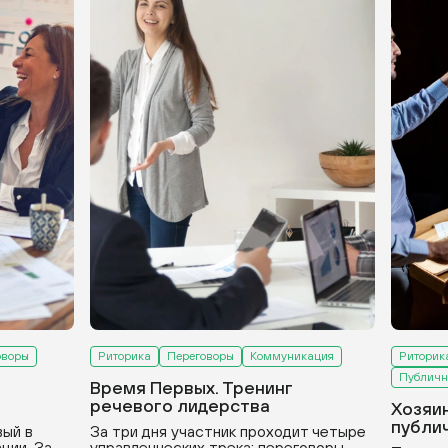
оворы
Риторика
Переговоры
Коммуникация
Риторик
Публичн
Время Первых. Тренинг
речевого лидерства
Хозяи
публи
вый в
За три дня участник проходит четыре
ции. За
управленческих трека: переговоры,