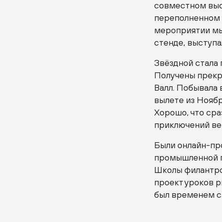
совместном выс
переполненном 
мероприятии мы
стенде, выступа
Звёздной стала 
Получены прекр
Валл. Побывала
вылете из Ноябр
Хорошо, что сра
приключений ве
Были онлайн-пр
промышленной п
Школы филантроп
проект уроков р
был временем с