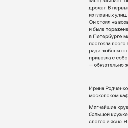
завораживает: ни
дрожат. В первы
из главных улиц
Он стоял на воз
и была поражена
в Петербурге мо
постояла всего 
ради любопытств
привезла с собо
— обязательно з
Ирина Родченко.
московском кафе 
Мягчайшие круас
большой кружке.
светло и ясно. 