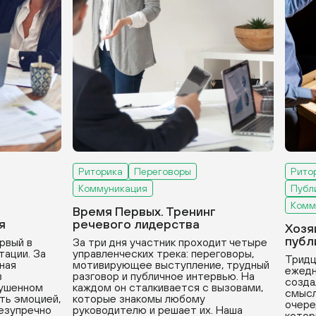
Риторика
Переговоры
Рито
Коммуникация
Публ
Комм
Время Первых. Тренинг
я
речевого лидерства
Хозя
публ
рвый в
За три дня участник проходит четыре
тации. За
управленческих трека: переговоры,
Тридц
вная
мотивирующее выступление, трудный
ежедн
в
разговор и публичное интервью. На
созда
рушенном
каждом он сталкивается с вызовами,
смысл
ть эмоцией,
которые знакомы любому
очере
безупречно
руководителю и решает их. Наша
котор