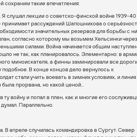
ой сохраним такие впечатления:
 Я слушал лекции о советско-финской войне 1939-40
не принимает рассуждений Шапошникова о серьёзнос
обходимости значительных резервов для борьбы с ни
план, согласно которому мы возьмем Хельсинки через
 меньшими силами. Война начинается общим наступле
ошло не так, как планировалось. Элементарно: в арми
ного миноискателя, а финны заминировали все дороги
му подобное. В конце концов дело вернулось к
лдат стали учить воевать в зимних условиях, и линия
была прорвана, но какой ценой...
 ту войну и попал в плен, как и многие его сослуживц
 думал. Параллельно.
. В апреле случилась командировка в Сургут. Север