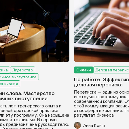
рика
Лидерство
Онлайн
Деловая перепис
ичное выступление
По работе. Эффектив
уникация
деловая переписка
Переписка — один из осн
ин слова. Мастерство
инструментов коммуникац
ичных выступлений
современной компании. О
ать лет тренерского опыта и
этой коммуникации зависи
евной ораторской практики
атмосфера в компании, та
ли эту программу. Она насыщена
результат бизнеса.
ами и техниками. В первую
дь предназначена руководителю,
Анна Ковш
ый хочет мотивировать и