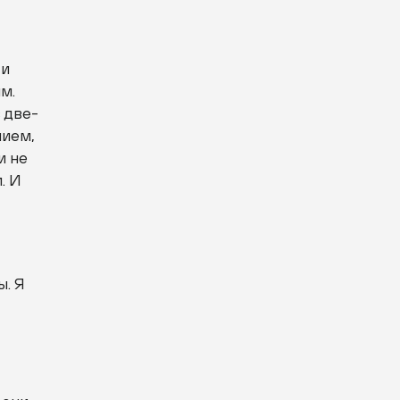
ти
м.
 две-
нием,
и не
. И
ы. Я