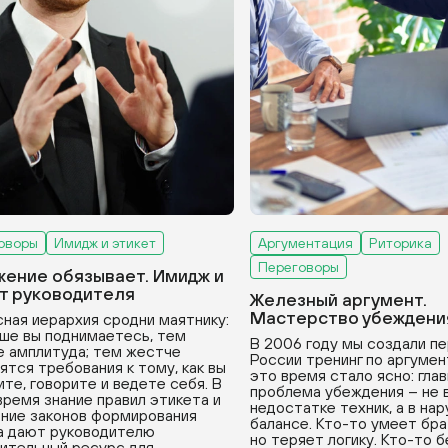
оворы
Имидж и этикет
Аргументация
Риторика
Переговоры
ение обязывает. Имидж и
т руководителя
Железный аргумент.
Мастерство убеждени
ная иерархия сродни маятнику:
ше вы поднимаетесь, тем
В 2006 году мы создали пе
 амплитуда; тем жестче
России тренинг по аргумен
ятся требования к тому, как вы
это время стало ясно: гла
ите, говорите и ведете себя. В
проблема убеждения – не 
время знание правил этикета и
недостатке техник, а в на
ние законов формирования
балансе. Кто-то умеет бра
а дают руководителю
но теряет логику. Кто-то 
ительный ресурс для