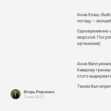
Анна Ковш. Выбо
погоду — волше
Одновременно и л
морской. Погуля
организме)
Анна Валл уехал
Каждому тренеру
этого выдержат
Таким был апрел
Игорь Родченко
3 мая 2023