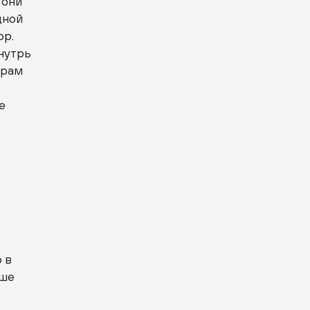
 они
дной
ор.
внутрь
храм
е
 в
уше