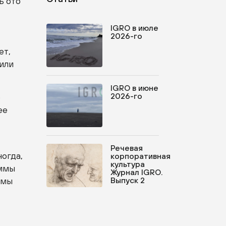
ь ото
IGRO в июле
2026-го
ет,
 или
IGRO в июне
2026-го
е
ее
Речевая
ногда,
корпоративная
культура
аммы
Журнал IGRO.
ммы
Выпуск 2