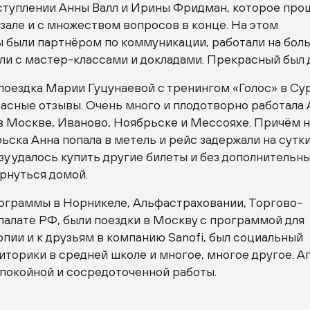
туплении Анны Валл и Ирины Фридман, которое про
зале и с множеством вопросов в конце. На этом
 были партнёром по коммуникации, работали на бо
ли с мастер-классами и докладами. Прекрасный был 
поездка Марии Гуцунаевой с тренингом «Голос» в Сур
асные отзывы. Очень много и плодотворно работала 
 в Москве, Иваново, Ноябрьске и Мессояхе. Причём н
ьска Анна попала в метель и рейс задержали на сутки
зу удалось купить другие билеты и без дополнительн
рнуться домой.
ограммы в Норникеле, Альфастраховании, Торгово-
алате РФ, были поездки в Москву с программой для
ии и к друзьям в компанию Sanofi, был социальный
иторики в средней школе и многое, многое другое. А
покойной и сосредоточенной работы.