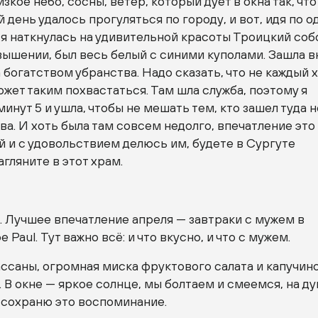
зкое небо, сосны, ветер, который дует в окна так, что
й день удалось прогуляться по городу, и вот, идя по о
, я наткнулась на удивительной красоты Троицкий соб
вышении, был весь белый с синими куполами. Зашла 
 богатством убранства. Надо сказать, что не каждый 
жет таким похвастаться. Там шла служба, поэтому я
минут 5 и ушла, чтобы не мешать тем, кто зашел туда н
а. И хоть была там совсем недолго, впечатление это
й и с удовольствием делюсь им, будете в Сургуте
агляните в этот храм.
 Лучшее впечатление апреля — завтраки с мужем в
Paul. Тут важно всё: и что вкусно, и что с мужем.
саны, огромная миска фруктового салата и капучино
 В окне — яркое солнце, мы болтаем и смеемся, на д
Я сохраню это воспоминание.