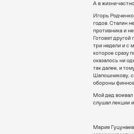
А в жизни частн
Игорь Родченко.
годов. Сталин 
противника и не
Готовят другой 
три недели и с
которое сразу п
оказалось ни од
так далее, и то
Шапошникову, со
обороны финнов 
Мой дед воевал в
слушал лекции и
Мария Гуцунаева