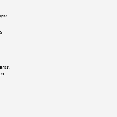
ную
й,
вязи.
ез