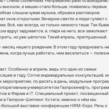
ль? Очень солнечным. Непривычно рано освободилас
ы высохли, и машин стало больше, появились первые
обках слышна чужая музыка, обрывки разговоров
ат окна открытыми. Вечером светло и люди гуляют с
и. Всё, как всегда, но только немного тише. Так быва
ом вдруг задумается, и, глядя на него, все замолкают
рить, но уже шёпотом. Тихий апрель, приглушенный.
 месяц нашего рождения. В этом году праздновать н
мена, когда лучше работать, чем веселиться — полезн
акт. Особенно в апреле, ведь это один из самых
яцев в году. Сотня индивидуальных консультаций, и
 к мероприятию, по десять в день, модульные прогр
рпоративным университетом Газпромнефть, програ
тов в Фарма и IT. Специальный проект, посвященный
и в Газпром-Шиппинг. Кстати, именно о нём мы
а большой выставке-конференции HRM-Expo. Речь о