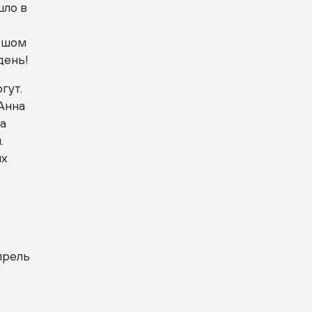
шло в
льшом
день!
гут.
Анна
а
.
ых
прель