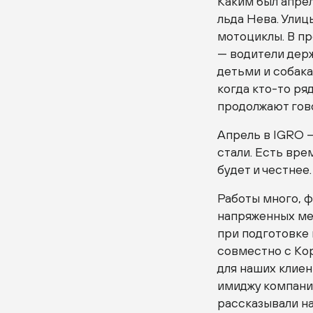
Каким был апре
льда Нева. Улиц
мотоциклы. В пр
— водители держ
детьми и собакам
когда кто-то ряд
продолжают гово
Апрель в IGRO —
стали. Есть вре
будет и честнее.
Работы много, ф
напряженных мес
при подготовке
совместно с Ко
для наших клиен
имиджу компани
рассказывали н