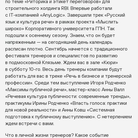
по теме «Риторика и этикет переговоров» для
строительного холдинга RBI. Впервые работали
с
IT-компанией
«AnyLogic». Завершили трек «Русский
язык и культура речи» в рамках проекта «Мыслить
широко» Корпоративного университета ГПН. Так
подошли к осеннему сезону. Знаем, что он будет
напряженным — на сегодняшний день календарь
расписан плотно. Сентябрь начнется с традиционного
фестиваля тренеров и специалистов по развитию
в подмосковной Клязьме. Ждем вас в зале «Кюри»
в субботу
10-го
. Весь день тренеры компании будут
работать для вас в треке «Речь в бизнесе и тренерской
профессии». Среди тем выступление Игоря Родченко
«Максимы публичной речи»,
мастер-класс
Анны Валл
«Речевая культура публичности: современные тренды»,
практикумы Ирины Родченко «Власть голоса: практики
для новой реальности» и Анны Ковш «Системная
подготовка к публичному выступлению». С нетерпением
ждем встречи с вами.
Что в личной жизни тренеров? Какое событие