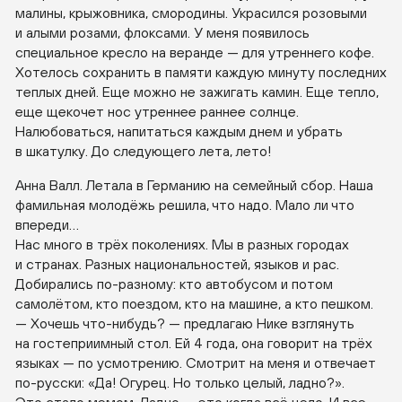
малины, крыжовника, смородины. Украсился розовыми
и алыми розами, флоксами. У меня появилось
специальное кресло на веранде — для утреннего кофе.
Хотелось сохранить в памяти каждую минуту последних
теплых дней. Еще можно не зажигать камин. Еще тепло,
еще щекочет нос утреннее раннее солнце.
Налюбоваться, напитаться каждым днем и убрать
в шкатулку. До следующего лета, лето!
Анна Валл. Летала в Германию на семейный сбор. Наша
фамильная молодёжь решила, что надо. Мало ли что
впереди…
Нас много в трёх поколениях. Мы в разных городах
и странах. Разных национальностей, языков и рас.
Добирались
по-разному
: кто автобусом и потом
самолётом, кто поездом, кто на машине, а кто пешком.
— Хочешь
что-нибудь
? — предлагаю Нике взглянуть
на гостеприимный стол. Ей 4 года, она говорит на трёх
языках — по усмотрению. Смотрит на меня и отвечает
по-русски
: «Да! Огурец. Но только целый, ладно?».