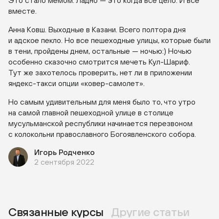
Это стало мемом. Ладно — это когда всё цело. И все
вместе.
Анна Ковш. Выходные в Казани. Всего полтора дня
и адское пекло. Но все пешеходные улицы, которые были
в тени, пройдены днем, остальные — ночью:) Ночью
особенно сказочно смотрится мечеть
Кул-Шариф
.
Тут же захотелось проверить, нет ли в приложении
яндекс-такси
опции
«ковер-самолет»
.
Но самым удивительным для меня было то, что утро
на самой главной пешеходной улице в столице
мусульманской республики начинается перезвоном
с колокольни православного Богоявленского собора.
Игорь Родченко
2 сентября 2022
Связанные курсы
Другие статьи