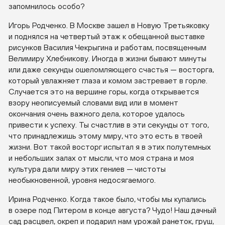
запомнилось особо?
Игорь Родченко. В Москве зашел в Новую Третьяковку
и поднялся на четвертый этаж к обещанной выставке
рисунков Василия Чекрыгина и работам, посвященным
Велимиру Хлебникову. Иногда в жизни бывают минуты
или даже секунды ошеломляющего счастья — восторга,
который увлажняет глаза и комом застревает в горле.
Случается это на вершине горы, когда открывается
взору неописуемый словами вид или в момент
окончания очень важного дела, которое удалось
привести к успеху. Ты счастлив в эти секунды от того,
что принадлежишь этому миру, что это есть в твоей
жизни. Вот такой восторг испытал я в этих полутемных
и небольших залах от мысли, что моя страна и моя
культура дали миру этих гениев — чистоты
необыкновенной, уровня недосягаемого.
Ирина Родченко. Когда такое было, чтобы мы купались
в озере под Питером в конце августа? Чудо! Наш дачный
сад расцвел, окреп и подарил нам урожай ранеток, груш,