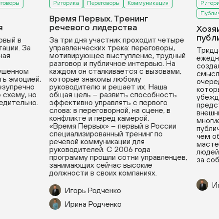
оворы
Риторика
Переговоры
Коммуникация
Риторик
Публичн
Время Первых. Тренинг
речевого лидерства
Хозяи
публи
вый в
За три дня участник проходит четыре
ации. За
управленческих трека: переговоры,
Тридца
ая
мотивирующее выступление, трудный
ежедне
разговор и публичное интервью. На
создал
ушенном
каждом он сталкивается с вызовами,
смысла
ь эмоцией,
которые знакомы любому
очеред
езупречно
руководителю и решает их. Наша
которы
схему, но
общая цель – развить способность
убежда
дительно.
эффективно управлять с первого
предст
слова: в переговорной, на сцене, в
внешни
конфликте и перед камерой.
многие
«Время Первых» – первый в России
публичн
специализированный тренинг по
чем об
речевой коммуникации для
мастер
руководителей. С 2006 года
людей, 
программу прошли сотни управленцев,
за собо
занимающих сейчас высокие
должности в своих компаниях.
Иг
Игорь Родченко
Ирина Родченко