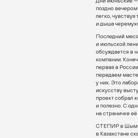
Дни июньские — 
поздно вечером
легко, чувствуя
и дыша черемух
Последний меся
и июльской лени
обсуждается в н
компании. Коне
первая в России
передаем мастер
у них. Это лабо
искусству высту
проект собрал к
и полезно. С о
на страничке её
СТЕПИР в Шымке
в Казахстане ск