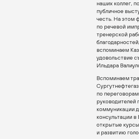
наших коллег, 
публичное высту
честь. На этом
по речевой импр
тренерской раб
благодарностей,
вспоминаем Каза
удовольствие съ
Ильдара Валиуло
Вспоминаем тра
Сургутнефтегаза
по переговорам
руководителей 
коммуникации д
консультации в
открытые курсы
и развитию голо