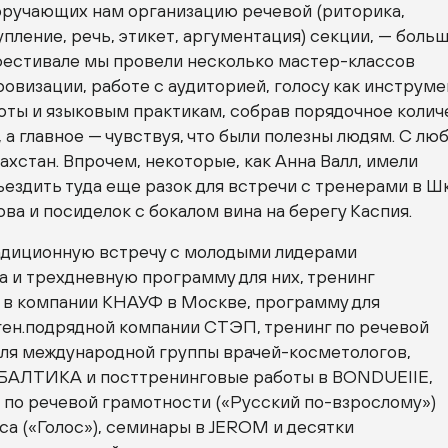
поручающих нам организацию речевой (риторика,
пление, речь, этикет, аргументация) секции, — боль
 фестивале мы провели несколько
мастер-классов
овизации, работе с аудиторией, голосу как инструме
оты и языковым практикам, собрав порядочное колич
 а главное — чувствуя, что были полезны людям. С л
хстан. Впрочем, некоторые, как Анна Валл, имели
ездить туда еще разок для встречи с тренерами в Ш
ва и посиделок с бокалом вина на берегу Каспия.
диционную встречу с молодыми лидерами
 и трехдневную программу для них, тренинг
 в компании КНАУФ в Москве, программу для
ген.подрядной компании СТЭП, тренинг по речевой
ля международной группы
врачей-косметологов
,
 БАЛТИКА и посттренинговые работы в BONDUEIIE,
 по речевой грамотности («Русский
по-взрослому
»)
са («Голос»), семинары в JEROM и десятки