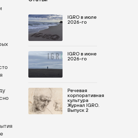
и
IGRO в июле
2026-го
рых
IGRO в июне
2026-го
сто
я
ду
Речевая
корпоративная
есно
культура
Журнал IGRO.
Выпуск 2
бытия
ие