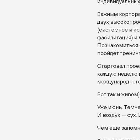
индивидуальных
Важным корпора
двух высокопро
(системное и к
фасилитация) и 
Познакомиться 
пройдет тренинг
Стартовал прое
каждую неделю 
международного 
Вот так и живём)
Уже июнь. Темне
И воздух — сух. 
Чем ещё запомн