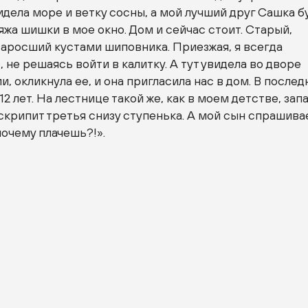
идела море и ветку сосны, а мой лучший друг Сашка б
ляжа шишки в мое окно. Дом и сейчас стоит. Старый,
заросший кустами шиповника. Приезжая, я всегда
 не решаясь войти в калитку. А тут увидела во дворе
и, окликнула ее, и она пригласила нас в дом. В послед
 12 лет. На лестнице такой же, как в моем детстве, зап
 скрипит третья снизу ступенька. А мой сын спрашива
почему плачешь?!».