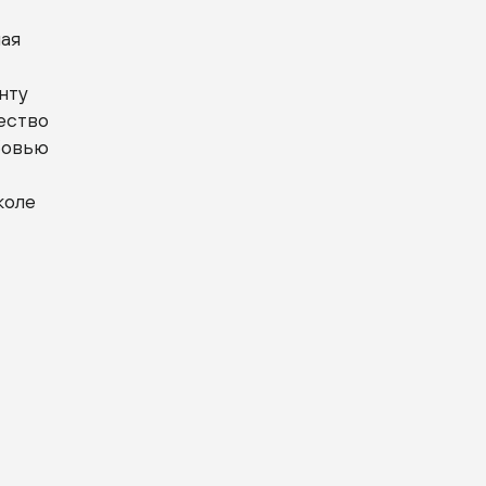
шая
нту
ество
юбовью
коле