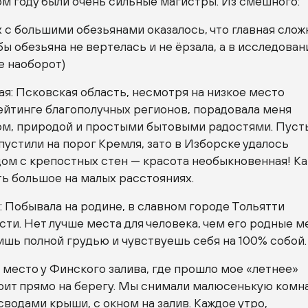
ом году были очень сильные магистры. Из смешного:
 с большими обезьянами оказалось, что главная сло
обы обезьяна не вертелась и не ёрзала, а в исследован
е наоборот)
я: Псковская область, несмотря на низкое место
ейтинге благополучных регионов, порадовала меня
м, природой и простыми бытовыми радостями. Пуст
пустили на порог Кремля, зато в Изборске удалось
ом с крепостных стен — красота необыкновенная! Ка
ь большое на малых расстояниях.
 Побывала на родине, в славном городе Тольятти
ти. Нет лучше места для человека, чем его родные м
шь полной грудью и чувствуешь себя на 100% собой.
 место у Финского залива, где прошло мое «летнее»
тоит прямо на берегу. Мы снимали малюсенькую комн
 сводами крыши, с окном на залив. Каждое утро,