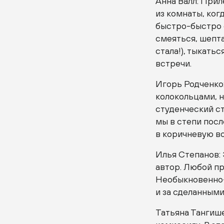
Анна Валл: Прил
из комнаты, ког
быстро-быстро
смеяться, шепта
стала!), тыкать
встречи.
Игорь Родченко:
колокольцами, 
студенческий ст
мы в степи посл
в коричневую во
Илья Степанов:
автор. Любой пр
Необыкновенно
и за сделанными
Татьяна Тангиш