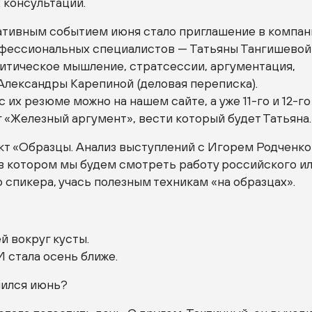
 консультаций.
тивным событием июня стало приглашение в компа
фессиональных специалистов — Татьяны Тангишевой
ритическое мышление, стратсессии, аргументация,
Александры Карепиной (деловая переписка).
с их резюме можно на нашем сайте, а уже
11-го
и
12-го
 «Железный аргумент», вести который будет Татьяна.
кт «Образцы. Анализ выступлений с Игорем Родченко
в котором мы будем смотреть работу российского и
спикера, учась полезным техникам «на образцах».
й вокруг кусты.
И стала осень ближе.
ился июнь?