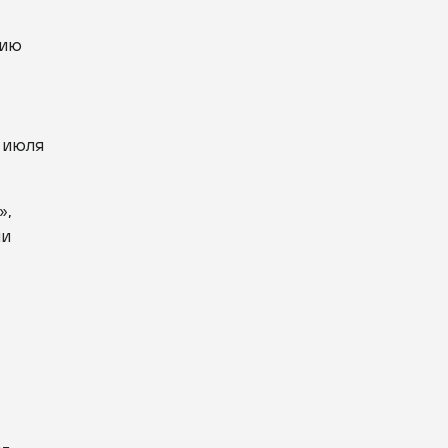
нию
июля
»,
ли