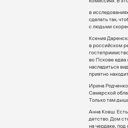
комиссиях. В эт
в исследованиях
сделать так, чт
с людьми скоре
Ксения Даренска
в российском р
гостеприимство
во Пскове едва 
насладиться вид
приятно находит
Ирина Родченко:
Самарской облас
Только там дыши
Анна Ковш: Есть
детство. Дом с
на чердаке, под