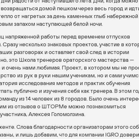
дни радости от наступившего лета. Дни, когда можно
 возвращаться домой пешком через весь город и идт
 тепло от нагретых за день каменных глыб набережной
овым запахом наступающей белой ночи.
ц напряженной работы перед временем отпусков
. Сразу несколько знаковых проектов, участие в кото
аших разговорах и оставляет свой след в истории
чно, это Школа тренеров ораторского мастерства —
 и очень нами любимая. Проект, в котором мы не про
ство из рук в руки нашим ученикам, но и сами учимс
ратория исследования методов и практик обучения
пать публично и изучения себя как тренера. В этом го
оманду из 14 человек из 8 городов. Было очень интер
дним из отзывов о ШТОРМе можно познакомиться
 участника, Алексея Голомолзина.
нте. Слова благодарности организаторам этого со
азаны, и лишь добавим, что для компании IGRO довер