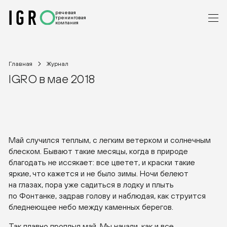
речевая
тренинговая
компания
Главная
Журнал
IGRO в мае 2018
Май случился теплым, с легким ветерком и солнечным
блеском. Бывают такие месяцы, когда в природе
благодать не иссякает: все цветет, и краски такие
яркие, что кажется и не было зимы. Ночи белеют
на глазах, пора уже садиться в лодку и плыть
по Фонтанке, задрав голову и наблюдая, как струится
бледнеющее небо между каменных берегов.
Так плавно проплыл май. Мы начали, как и все,