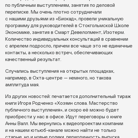
по публичным выступлениям, занятия по деловой
переписке. Мы очень плотно сотрудничали
с нашими друзьями из «Биокад», провели уникальную
программу для руководителей в Стокгольмской Школе
Экономике, занятия в Смарт Девелопмент, Изотерм.
Количество индивидуальных консультаций в сравнении
с апрелем подросло, причем все чаще это не единичные
контакты, а несколько встреч, обеспечивающих
качественный результат.
Случались выступления на открытых площадках,
например, в
Охта-центре
— немного, но такова
амплитуда мая.
Из других новостей: печатается дополнительный тираж
книги Игоря Родченко «Хозяин слова. Мастерство
публичного выступления», и скоро её можно будет
приобрести у нас в офисе. Идут переговоры о книге
Анны Валл. Мы вернулись к видеопроектам компании
и на нашем
ютьюб-канале
можно найти не только
старые, но и новые ролики, периодичность выпуска