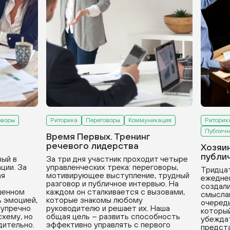
оворы
Риторика
Переговоры
Коммуникация
Риторик
Публичн
Время Первых. Тренинг
речевого лидерства
Хозяи
публи
вый в
За три дня участник проходит четыре
ции. За
управленческих трека: переговоры,
Тридцат
ая
мотивирующее выступление, трудный
ежедне
разговор и публичное интервью. На
создали
ушенном
каждом он сталкивается с вызовами,
смыслам
ь эмоцией,
которые знакомы любому
очередь
зупречно
руководителю и решает их. Наша
который
хему, но
общая цель – развить способность
убеждат
дительно.
эффективно управлять с первого
предста