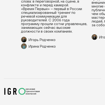
слова: в переговорной, на сцене, в
внешних
конфликте и перед камерой.
многие
«Время Первых» – первый в России
публичн
специализированный тренинг по
чем обы
речевой коммуникации для
мастерс
руководителей. С 2006 года
людей, 
программу прошли сотни управленцев,
за собо
занимающих сейчас высокие
должности в своих компаниях.
Иго
Игорь Родченко
Ирина Родченко
речевая
тренинговая
компания