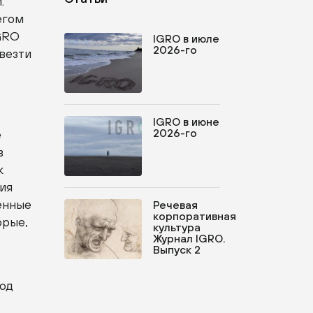
.
егом
IGRO
IGRO в июле
2026-го
везти
IGRO в июне
2026-го
е
в
к
ия
енные
Речевая
корпоративная
торые,
культура
Журнал IGRO.
Выпуск 2
род