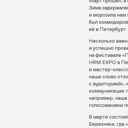
Март прошёл, а 
Зима задержалас
и морозила нам
был командиров
её в Петербург.
Несколько важн
и успешно пров
на фестивале «П
HRM EXPO в Пет
и
мастер-класс
наше слово отз
с аудиторией»,
коммуникации:
например, наша 
голосованием по
В марте состоя
Березняки, где 