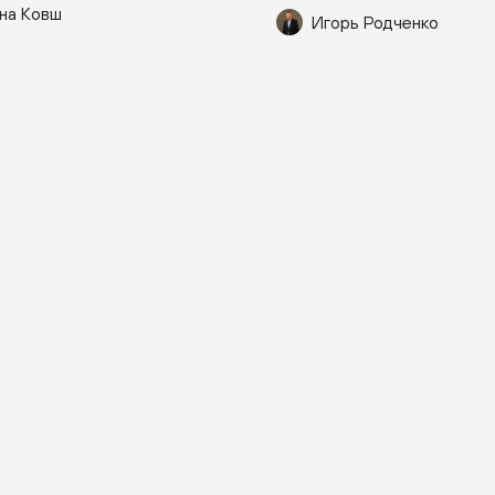
на Ковш
Игорь Родченко