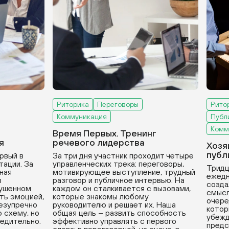
Риторика
Переговоры
Рито
Коммуникация
Публ
Комм
Время Первых. Тренинг
я
речевого лидерства
Хозя
публ
рвый в
За три дня участник проходит четыре
тации. За
управленческих трека: переговоры,
Тридц
вная
мотивирующее выступление, трудный
ежедн
в
разговор и публичное интервью. На
созда
рушенном
каждом он сталкивается с вызовами,
смысл
ть эмоцией,
которые знакомы любому
очере
безупречно
руководителю и решает их. Наша
котор
 схему, но
общая цель – развить способность
убежд
бедительно.
эффективно управлять с первого
предс