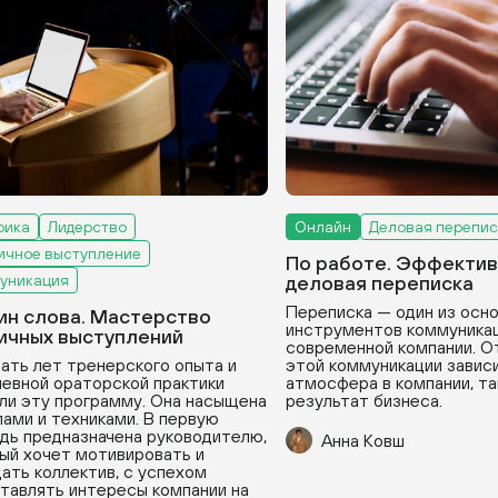
рика
Лидерство
Онлайн
Деловая перепис
ичное выступление
По работе. Эффектив
уникация
деловая переписка
Переписка — один из осн
ин слова. Мастерство
инструментов коммуникац
ичных выступлений
современной компании. О
ать лет тренерского опыта и
этой коммуникации зависи
евной ораторской практики
атмосфера в компании, та
ли эту программу. Она насыщена
результат бизнеса.
ами и техниками. В первую
дь предназначена руководителю,
Анна Ковш
ый хочет мотивировать и
ать коллектив, с успехом
тавлять интересы компании на