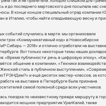
грачи так и не прилетели. Холодно слишком для грачей
ь и до последнего мартовского дня посыпала нас сн
 носы. В конце концов специальный отряд компании 
ан в Италию, чтобы найти опаздывающую весну и при
ых событий случились в марте: мы организовали
ели трэк «Коммуникативный код» в Новосибирске
иР Сибирь — 2018» и отлично отработали на выставк
ербурге. Вот только некоторые темы наших докладо
ов
: «Время публичности: речь в цифровую эпоху», «Ка
овётся: общение в компании», «Техники взаимодейств
 «Женский стиль в публичном выступлении», «Соврем
 поТРЭНДим?» и ещё десяток
мастер-классов
, за ко
работа на выставке в Петербурге была признана
сетителей самой полезной среди всех участников.
лась поездка по неизвестному прежде маршруту в го
находится мощное предприятие УралКалий, также