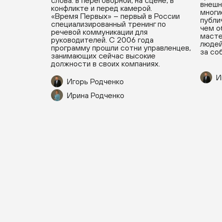
слова: в переговорной, на сцене, в
внешн
конфликте и перед камерой.
многи
«Время Первых» – первый в России
публи
специализированный тренинг по
чем о
речевой коммуникации для
масте
руководителей. С 2006 года
людей
программу прошли сотни управленцев,
за со
занимающих сейчас высокие
должности в своих компаниях.
И
Игорь Родченко
Ирина Родченко