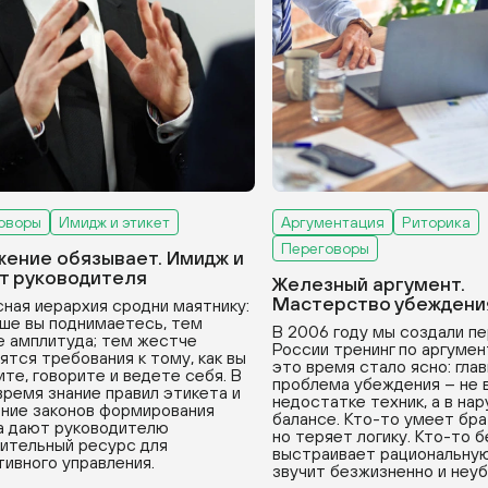
оворы
Имидж и этикет
Аргументация
Риторика
Переговоры
ение обязывает. Имидж и
т руководителя
Железный аргумент.
Мастерство убеждени
ная иерархия сродни маятнику:
ше вы поднимаетесь, тем
В 2006 году мы создали пе
 амплитуда; тем жестче
России тренинг по аргумен
ятся требования к тому, как вы
это время стало ясно: гла
ите, говорите и ведете себя. В
проблема убеждения – не 
время знание правил этикета и
недостатке техник, а в на
ние законов формирования
балансе. Кто-то умеет бра
а дают руководителю
но теряет логику. Кто-то 
ительный ресурс для
выстраивает рациональную
ивного управления.
звучит безжизненно и неу