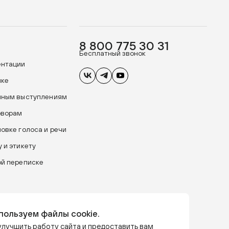
8 800 775 30 31
Бесплатный звонок
ентации
ике
чным выступлениям
оворам
новке голоса и речи
 и этикету
ой переписке
пользуем файлы cookie.
лучшить работу сайта и предоставить вам