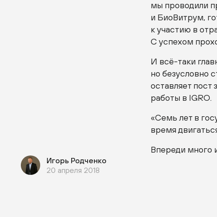
мы проводили п
и БиоВитрум, г
к участию в от
С успехом прох
И
всё-таки
глав
но безусловно 
оставляет пост
работы в IGRO.
«Семь лет в гос
время двигатьс
Впереди много 
Игорь Родченко
20 апреля 2018