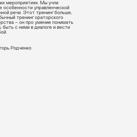
их мероприятиях. Мы учли
е особенности управленческой
чной речи. Этот тренинг больше,
бычный тренинг ораторского
рства – он про умение понимать
, быть с ними в диалоге и вести
бой.
горь Родченко