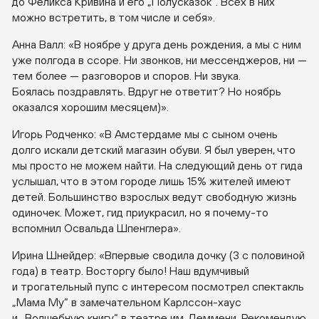
до Феликса Кривина и его „Полусказок“. Всех в них
можно встретить, в том числе и себя».
Анна Валл: «В ноябре у друга день рождения, а мы с ним
уже полгода в ссоре. Ни звонков, ни мессенджеров, ни —
тем более — разговоров и споров. Ни звука.
Боялась поздравлять. Вдруг не ответит? Но ноябрь
оказался хорошим месяцем)».
Игорь Родченко: «В Амстердаме мы с сыном очень
долго искали детский магазин обуви. Я был уверен, что
мы просто не можем найти. На следующий день от гида
услышал, что в этом городе лишь 15% жителей имеют
детей. Большинство взрослых ведут свободную жизнь
одиночек. Может, гид приукрасил, но я
почему-то
вспомнил Освальда Шпенглера».
Ирина Шнейдер: «Впервые сводила дочку (3 с половиной
года) в театр. Восторгу было! Наш вдумчивый
и трогательный пупс с интересом посмотрел спектакль
„Мама Му“ в замечательном
Карлссон-хаус
и „Волшебную книгу“ в театре им. Деммени. Рекомендую