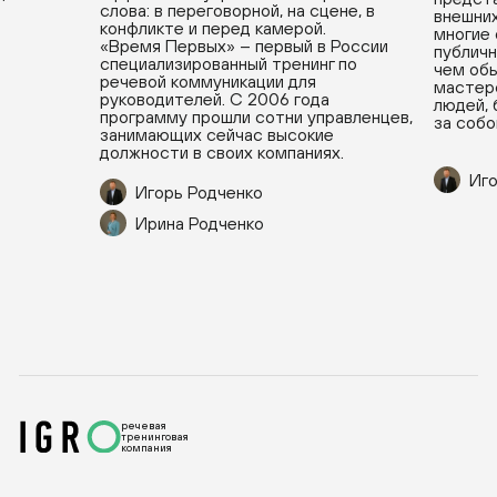
слова: в переговорной, на сцене, в
внешних
конфликте и перед камерой.
многие
«Время Первых» – первый в России
публичн
специализированный тренинг по
чем обы
речевой коммуникации для
мастерс
руководителей. С 2006 года
людей, 
программу прошли сотни управленцев,
за собо
занимающих сейчас высокие
должности в своих компаниях.
Иго
Игорь Родченко
Ирина Родченко
речевая
тренинговая
компания