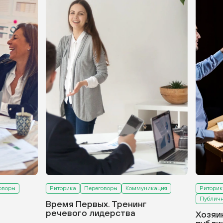
оворы
Риторика
Переговоры
Коммуникация
Риторик
Публичн
Время Первых. Тренинг
речевого лидерства
Хозяи