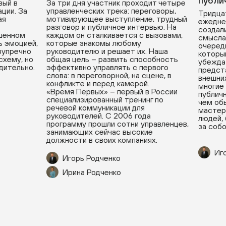
публи
вый в
За три дня участник проходит четыре
ции. За
управленческих трека: переговоры,
Тридцат
ая
мотивирующее выступление, трудный
ежедне
разговор и публичное интервью. На
создали
ушенном
каждом он сталкивается с вызовами,
смыслам
ь эмоцией,
которые знакомы любому
очередь
зупречно
руководителю и решает их. Наша
которы
хему, но
общая цель – развить способность
убеждат
дительно.
эффективно управлять с первого
предста
слова: в переговорной, на сцене, в
внешних
конфликте и перед камерой.
многие
«Время Первых» – первый в России
публичн
специализированный тренинг по
чем обы
речевой коммуникации для
мастерс
руководителей. С 2006 года
людей, 
программу прошли сотни управленцев,
за собо
занимающих сейчас высокие
должности в своих компаниях.
Иго
Игорь Родченко
Ирина Родченко