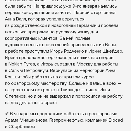
была забыта. Не пришлось: уже
9-го
января начались
первые консультации и занятия. Первой стартовала
Анна Валл, которая успела вернуться
из рождественской и новогодней Германии и провела
несколько программ по русскому языку для
корпоративных клиентов. За ней, полные
художественных впечатлений, привезённых из Вены,
к работе приступили Игорь Родченко и Ирина Шнейдер.
Ирина провела
мастер-класс
для наших партнеров
в Nokian Tyres, а Игорь съездил в Москву для работы
в Салым Петролиум. Вернулась из Черногории Анна
Ковш, чтобы работать на открытом курсе
по ораторскому мастерству. Дольше и дальше всех —
на крохотном островке в Таиланде — сидел Илья
Степанов, но и он не выдержал и попросился на работу
на два дня раньше срока.
✔ В январе мы продолжили работать с ресторанами
Арама Мнацаканова, Газпромнефтью, компанией Biocad
и Сбербанком.