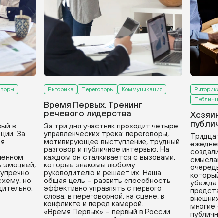
оворы
Риторика
Переговоры
Коммуникация
Риторик
Публичн
Время Первых. Тренинг
речевого лидерства
Хозяи
публи
вый в
За три дня участник проходит четыре
ции. За
управленческих трека: переговоры,
Тридцат
ая
мотивирующее выступление, трудный
ежедне
разговор и публичное интервью. На
создали
ушенном
каждом он сталкивается с вызовами,
смыслам
ь эмоцией,
которые знакомы любому
очередь
зупречно
руководителю и решает их. Наша
который
хему, но
общая цель – развить способность
убеждат
дительно.
эффективно управлять с первого
предста
слова: в переговорной, на сцене, в
внешних
конфликте и перед камерой.
многие
«Время Первых» – первый в России
публичн