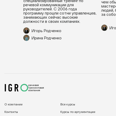
специализированный тренинг по
чем обы
речевой коммуникации для
мастерс
руководителей. С 2006 года
людей, 
программу прошли сотни управленцев,
за собо
занимающих сейчас высокие
должности в своих компаниях.
Иго
Игорь Родченко
Ирина Родченко
речевая
тренинговая
компания
О компании
Все курсы
Контакты
Курсы по аргументации