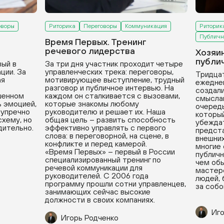
оворы
Риторика
Переговоры
Коммуникация
Риторик
Публичн
Время Первых. Тренинг
речевого лидерства
Хозяи
публи
вый в
За три дня участник проходит четыре
ции. За
управленческих трека: переговоры,
Тридцат
ая
мотивирующее выступление, трудный
ежедне
разговор и публичное интервью. На
создали
ушенном
каждом он сталкивается с вызовами,
смыслам
ь эмоцией,
которые знакомы любому
очередь
зупречно
руководителю и решает их. Наша
который
хему, но
общая цель – развить способность
убеждат
дительно.
эффективно управлять с первого
предста
слова: в переговорной, на сцене, в
внешних
конфликте и перед камерой.
многие
«Время Первых» – первый в России
публичн
специализированный тренинг по
чем обы
речевой коммуникации для
мастерс
руководителей. С 2006 года
людей, 
программу прошли сотни управленцев,
за собо
занимающих сейчас высокие
должности в своих компаниях.
Иго
Игорь Родченко