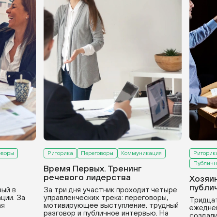
оворы
Риторика
Переговоры
Коммуникация
Риторик
Публичн
Время Первых. Тренинг
речевого лидерства
Хозяи
публи
вый в
За три дня участник проходит четыре
ции. За
управленческих трека: переговоры,
Тридцат
ая
мотивирующее выступление, трудный
ежедне
разговор и публичное интервью. На
создали