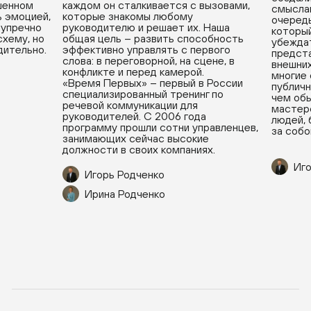
ушенном
каждом он сталкивается с вызовами,
смыслам
ь эмоцией,
которые знакомы любому
очередь
зупречно
руководителю и решает их. Наша
который
хему, но
общая цель – развить способность
убеждат
дительно.
эффективно управлять с первого
предста
слова: в переговорной, на сцене, в
внешних
конфликте и перед камерой.
многие
«Время Первых» – первый в России
публичн
специализированный тренинг по
чем обы
речевой коммуникации для
мастерс
руководителей. С 2006 года
людей, 
программу прошли сотни управленцев,
за собо
занимающих сейчас высокие
должности в своих компаниях.
Иго
Игорь Родченко
Ирина Родченко