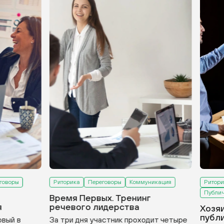
оворы
Риторика
Переговоры
Коммуникация
Риторик
Публичн
Время Первых. Тренинг
речевого лидерства
Хозяи
публи
вый в
За три дня участник проходит четыре