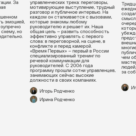
ции. За
управленческих трека: переговоры,
Тридца
ая
мотивирующее выступление, трудный
ежедне
разговор и публичное интервью. На
создал
ушенном
каждом он сталкивается с вызовами,
смысла
ь эмоцией,
которые знакомы любому
очеред
зупречно
руководителю и решает их. Наша
которы
схему, но
общая цель – развить способность
убеждат
дительно.
эффективно управлять с первого
предст
слова: в переговорной, на сцене, в
внешни
конфликте и перед камерой.
многие
«Время Первых» – первый в России
публичн
специализированный тренинг по
чем об
речевой коммуникации для
мастер
руководителей. С 2006 года
людей, 
программу прошли сотни управленцев,
за собо
занимающих сейчас высокие
должности в своих компаниях.
Иг
Игорь Родченко
Ирина Родченко