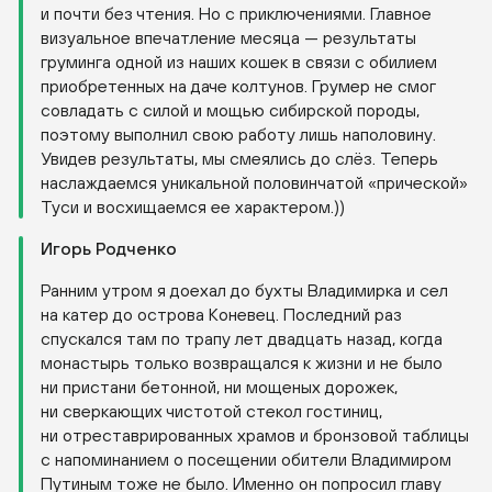
и почти без чтения. Но с приключениями. Главное
визуальное впечатление месяца — результаты
груминга одной из наших кошек в связи с обилием
приобретенных на даче колтунов. Грумер не смог
совладать с силой и мощью сибирской породы,
поэтому выполнил свою работу лишь наполовину.
Увидев результаты, мы смеялись до слёз. Теперь
наслаждаемся уникальной половинчатой «прической»
Туси и восхищаемся ее характером.))
Игорь Родченко
Ранним утром я доехал до бухты Владимирка и сел
на катер до острова Коневец. Последний раз
спускался там по трапу лет двадцать назад, когда
монастырь только возвращался к жизни и не было
ни пристани бетонной, ни мощеных дорожек,
ни сверкающих чистотой стекол гостиниц,
ни отреставрированных храмов и бронзовой таблицы
с напоминанием о посещении обители Владимиром
Путиным тоже не было. Именно он попросил главу