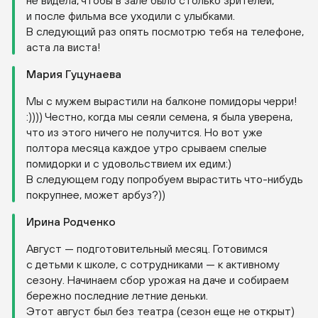
не видела, чтобы в зале было столько зрителей,
и после фильма все уходили с улыбками.
В следующий раз опять посмотрю тебя на телефоне,
аста ла виста!
Мария Гуцунаева
Мы с мужем вырастили на балконе помидоры черри!
:)))) Честно, когда мы сеяли семена, я была уверена,
что из этого ничего не получится. Но вот уже
полтора месяца каждое утро срываем спелые
помидорки и с удовольствием их едим:)
В следующем году попробуем вырастить
что-нибудь
покрупнее, может арбуз?))
Ирина Родченко
Август — подготовительный месяц. Готовимся
с детьми к школе, с сотрудниками — к активному
сезону. Начинаем сбор урожая на даче и собираем
бережно последние летние деньки.
Этот август был без театра (сезон еще не открыт)