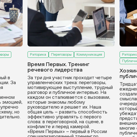
оворы
Риторика
Переговоры
Коммуникация
Риторик
Публичн
Время Первых. Тренинг
речевого лидерства
Хозяи
публи
вый в
За три дня участник проходит четыре
ции. За
управленческих трека: переговоры,
Тридцат
ая
мотивирующее выступление, трудный
ежедне
разговор и публичное интервью. На
создали
ушенном
каждом он сталкивается с вызовами,
смыслам
ь эмоцией,
которые знакомы любому
очередь
зупречно
руководителю и решает их. Наша
который
хему, но
общая цель – развить способность
убеждат
дительно.
эффективно управлять с первого
предста
слова: в переговорной, на сцене, в
внешних
конфликте и перед камерой.
многие
«Время Первых» – первый в России
публичн
специализированный тренинг по