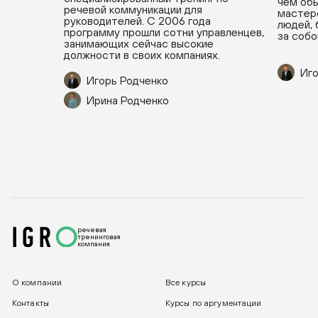
чем обы
речевой коммуникации для
мастерс
руководителей. С 2006 года
людей, 
программу прошли сотни управленцев,
за собо
занимающих сейчас высокие
должности в своих компаниях.
Иго
Игорь Родченко
Ирина Родченко
речевая
тренинговая
компания
О компании
Все курсы
Контакты
Курсы по аргументации