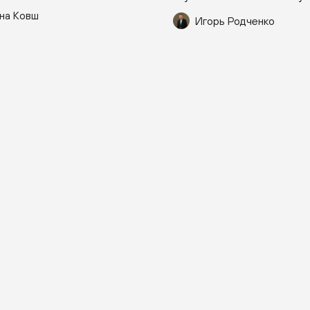
на Ковш
Игорь Родченко