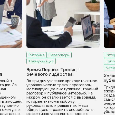
Риторика
Переговоры
Рито
Коммуникация
Публ
Комм
Время Первых. Тренинг
я
речевого лидерства
Хозя
публ
рвый в
За три дня участник проходит четыре
тации. За
управленческих трека: переговоры,
Тридц
вная
мотивирующее выступление, трудный
ежедн
в
разговор и публичное интервью. На
созда
рушенном
каждом он сталкивается с вызовами,
смысл
ть эмоцией,
которые знакомы любому
очере
безупречно
руководителю и решает их. Наша
котор
 схему, но
общая цель – развить способность
убежд
бедительно.
эффективно управлять с первого