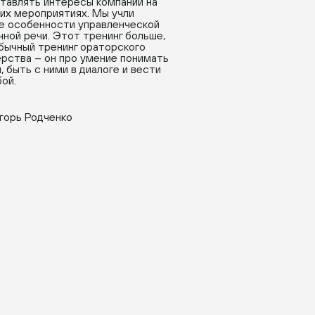
тавлять интересы компании на
их мероприятиях. Мы учли
е особенности управленческой
чной речи. Этот тренинг больше,
бычный тренинг ораторского
рства – он про умение понимать
, быть с ними в диалоге и вести
бой.
горь Родченко