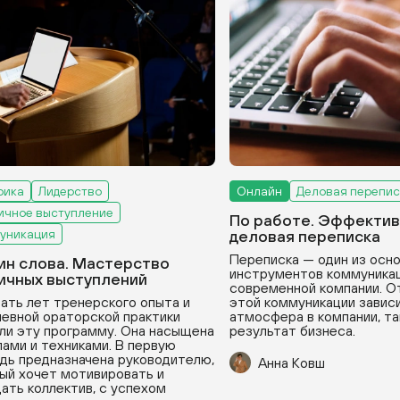
рика
Лидерство
Онлайн
Деловая перепис
ичное выступление
По работе. Эффектив
уникация
деловая переписка
Переписка — один из осн
ин слова. Мастерство
инструментов коммуникац
ичных выступлений
современной компании. О
ать лет тренерского опыта и
этой коммуникации зависи
евной ораторской практики
атмосфера в компании, та
ли эту программу. Она насыщена
результат бизнеса.
ами и техниками. В первую
дь предназначена руководителю,
Анна Ковш
ый хочет мотивировать и
ать коллектив, с успехом