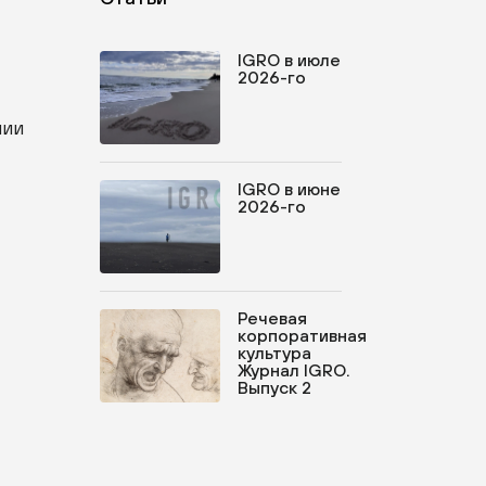
IGRO в июле
2026-го
нии
IGRO в июне
2026-го
Речевая
корпоративная
культура
Журнал IGRO.
Выпуск 2