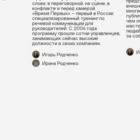
предс
слова: в переговорной, на сцене, в
внешн
конфликте и перед камерой.
многи
«Время Первых» – первый в России
публи
специализированный тренинг по
чем о
речевой коммуникации для
масте
руководителей. С 2006 года
людей
программу прошли сотни управленцев,
за со
занимающих сейчас высокие
должности в своих компаниях.
И
Игорь Родченко
Ирина Родченко