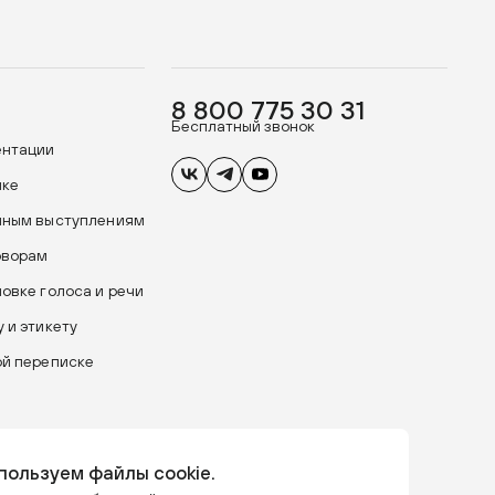
8 800 775 30 31
Бесплатный звонок
ентации
ике
чным выступлениям
оворам
новке голоса и речи
 и этикету
ой переписке
пользуем файлы cookie.