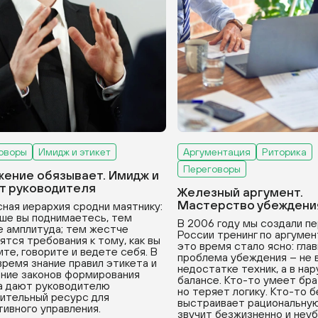
оворы
Имидж и этикет
Аргументация
Риторика
Переговоры
ение обязывает. Имидж и
т руководителя
Железный аргумент.
Мастерство убеждени
ная иерархия сродни маятнику:
ше вы поднимаетесь, тем
В 2006 году мы создали пе
 амплитуда; тем жестче
России тренинг по аргумен
ятся требования к тому, как вы
это время стало ясно: гла
ите, говорите и ведете себя. В
проблема убеждения – не 
время знание правил этикета и
недостатке техник, а в на
ние законов формирования
балансе. Кто-то умеет бра
а дают руководителю
но теряет логику. Кто-то 
ительный ресурс для
выстраивает рациональную
ивного управления.
звучит безжизненно и неу