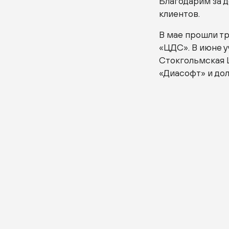
Благодарим за 
клиентов.
В мае прошли тр
«ЦДС». В июне у
Стокгольмская 
«Диасофт» и дол